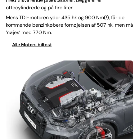
med tilsvarende præstationer. Begge er er
ottecylindrede og på fire liter.
Mens TDI-motoren yder 435 hk og 900 Nm(!), får de
kommende benzinkøbere fornøjelsen af 507 hk, men må
’nøjes’ med 770 Nm.
Alle Motors biltest