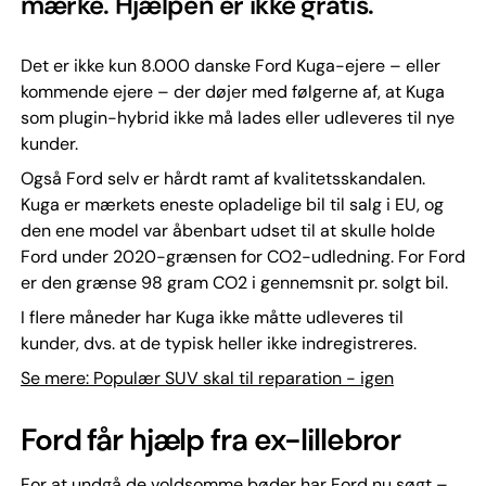
mærke. Hjælpen er ikke gratis.
Det er ikke kun 8.000 danske Ford Kuga-ejere – eller
kommende ejere – der døjer med følgerne af, at Kuga
som plugin-hybrid ikke må lades eller udleveres til nye
kunder.
Også Ford selv er hårdt ramt af kvalitetsskandalen.
Kuga er mærkets eneste opladelige bil til salg i EU, og
den ene model var åbenbart udset til at skulle holde
Ford under 2020-grænsen for CO2-udledning. For Ford
er den grænse 98 gram CO2 i gennemsnit pr. solgt bil.
I flere måneder har Kuga ikke måtte udleveres til
kunder, dvs. at de typisk heller ikke indregistreres.
Se mere: Populær SUV skal til reparation - igen
Ford får hjælp fra ex-lillebror
For at undgå de voldsomme bøder har Ford nu søgt –