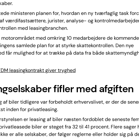
kaber.
ede ministeren planen for, hvordan en ny tværfaglig task for
f værdifastsættere, jurister, analyse- og kontrolmedarbejde
ntrollen med leasingbranchen.
kes motorområdet med omkring 10 medarbejdere de kommende
ringens samlede plan for at styrke skattekontrollen. Den nye
ed får mulighed for at trække på data fra både skattemyndig
DM leasingkontrakt giver tryghed
ngselskaber fifler med afgiften
 af biler tidligere var forbeholdt erhvervslivet, er der de sene
st inden for privatleasing.
rstyrelsen er leasing af biler næsten fordoblet de seneste fem
privatleasede biler er steget fra 32 til 41 procent. Flere sager
 ikke er alle selskaber, der følger reglerne eller holder sig på d