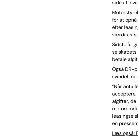
side af love
Motorstyrel
for at opnå 
efter leasi
værdifastsæt
Sidste år g
selskabets 
betale afgif
Også DR-pr
svindel med
”Når antalle
acceptere, 
afgifter, de
motorområde
leasingsels
en pressem
Læs også: F