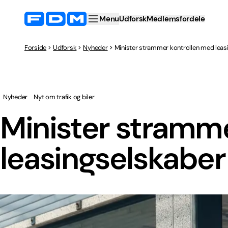
Menu
Udforsk
Medlemsfordele
Forside
Udforsk
Nyheder
Minister strammer kontrollen med leas
Nyheder
Nyt om trafik og biler
Minister stramm
leasingselskaber