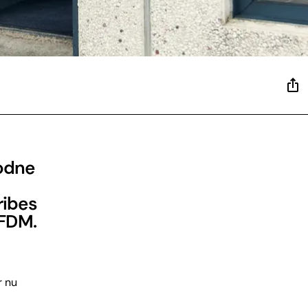
rodne
ribes
 FDM.
r nu