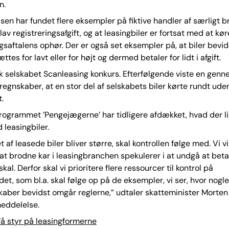
n.
sen har fundet flere eksempler på fiktive handler af særligt b
lav registreringsafgift, og at leasingbiler er fortsat med at kø
ngsaftalens ophør. Der er også set eksempler på, at biler bevid
tes for lavt eller for højt og dermed betaler for lidt i afgift.
ik selskabet Scanleasing konkurs. Efterfølgende viste en gen
regnskaber, at en stor del af selskabets biler kørte rundt uden
t.
ogrammet ’Pengejægerne’ har tidligere afdækket, hvad der l
 leasingbiler.
t af leasede biler bliver større, skal kontrollen følge med. Vi vi
at brodne kar i leasingbranchen spekulerer i at undgå at beta
 skal. Derfor skal vi prioritere flere ressourcer til kontrol på
t, som bl.a. skal følge op på de eksempler, vi ser, hvor nogle
kaber bevidst omgår reglerne,” udtaler skatteminister Morten
eddelelse.
å styr på leasingformerne