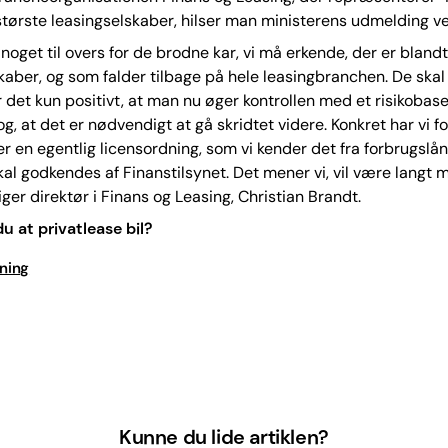
tørste leasingselskaber, hilser man ministerens udmelding 
 noget til overs for de brodne kar, vi må erkende, der er blandt
kaber, og som falder tilbage på hele leasingbranchen. De skal
r det kun positivt, at man nu øger kontrollen med et risikobaser
g, at det er nødvendigt at gå skridtet videre. Konkret har vi fo
r en egentlig licensordning, som vi kender det fra forbrugsl
al godkendes af Finanstilsynet. Det mener vi, vil være langt 
siger direktør i Finans og Leasing, Christian Brandt.
u at privatlease bil?
vning
Kunne du lide artiklen?