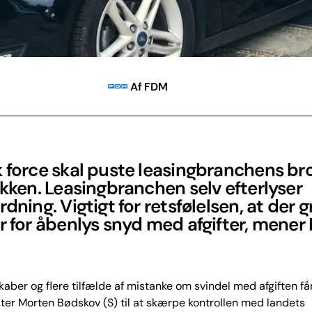
Af FDM
k force skal puste leasingbranchens b
akken. Leasingbranchen selv efterlyser
rdning. Vigtigt for retsfølelsen, at der g
r for åbenlys snyd med afgifter, mener
kaber og flere tilfælde af mistanke om svindel med afgiften få
ter Morten Bødskov (S) til at skærpe kontrollen med landets