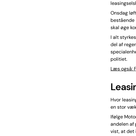
leasingsels
Onsdag løft
bestående a
skal øge ko
I alt styr
del af rege
specialenh
politiet.
Læs også: F
Leasi
Hvor leasing
en stor væk
Ifølge Moto
andelen af 
vist, at det