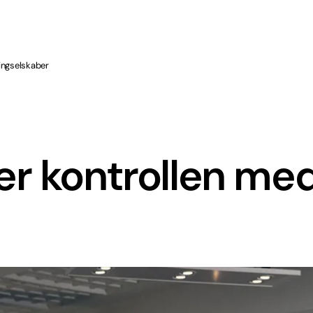
ingselskaber
er kontrollen me