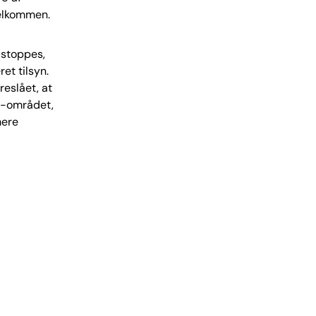
velkommen.
 stoppes,
et tilsyn.
reslået, at
ån-området,
mere