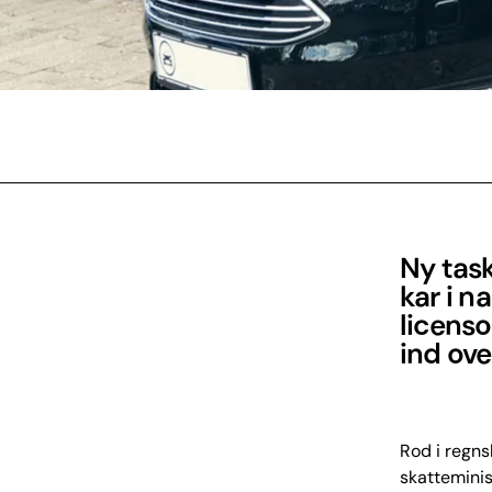
Ny tas
kar i n
licenso
ind ove
Rod i regns
skatteminis