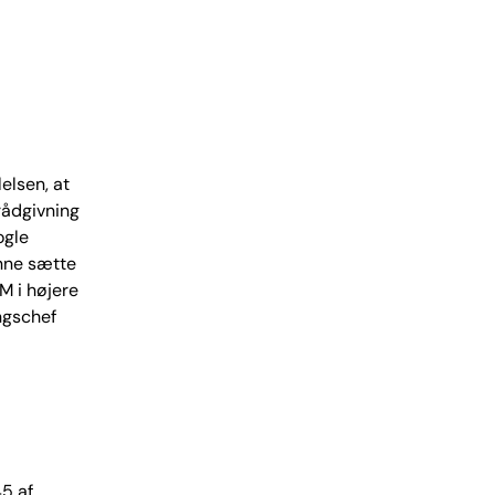
lelsen, at
 rådgivning
ogle
unne sætte
DM i højere
ingschef
5 af