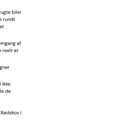
rugte biler
re rundt
st
nemgang af
 reelt at
igner
l ikke
le de
 Bødskov i