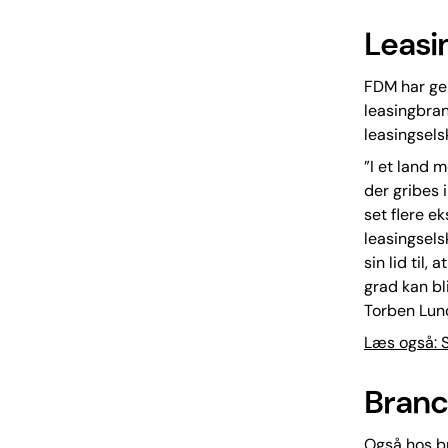
Leasi
FDM har ge
leasingbran
leasingsel
”I et land m
der gribes 
set flere e
leasingsels
sin lid til
grad kan bl
Torben Lun
Læs også: S
Branc
Også hos b