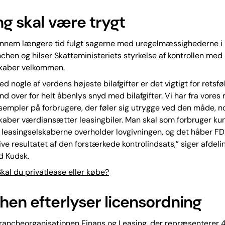
ng skal være trygt
nnem længere tid fulgt sagerne med uregelmæssighederne i
chen og hilser Skatteministeriets styrkelse af kontrollen med
skaber velkommen.
ed nogle af verdens højeste bilafgifter er det vigtigt for retsfø
ind over for helt åbenlys snyd med bilafgifter. Vi har fra vores
ksempler på forbrugere, der føler sig utrygge ved den måde, n
kaber værdiansætter leasingbiler. Man skal som forbruger k
, at leasingselskaberne overholder lovgivningen, og det håber F
ive resultatet af den forstærkede kontrolindsats,” siger afdel
d Kudsk.
kal du privatlease eller købe?
hen efterlyser licensordning
rancheorganisationen Finans og Leasing, der repræsenterer 4