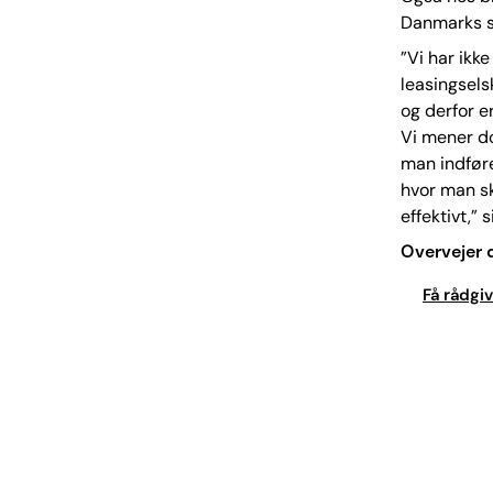
Danmarks s
”Vi har ikke
leasingsels
og derfor e
Vi mener do
man indføre
hvor man sk
effektivt,” 
Overvejer d
Få rådgi