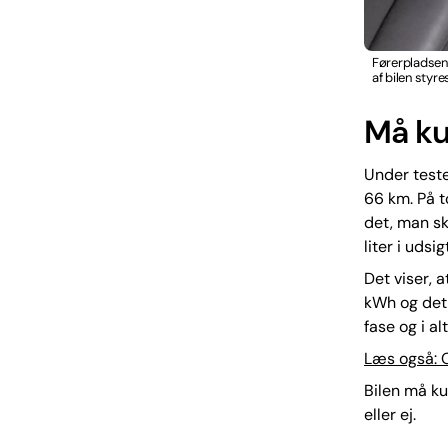
Førerpladsen 
af bilen styr
Må ku
Under teste
66 km. På t
det, man sk
liter i udsigt
Det viser, a
kWh og det
fase og i al
Læs også: O
Bilen må k
eller ej.