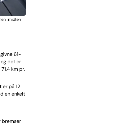
men i midten
pgivne 61-
 og det er
 71,4 km pr.
t er på 12
d en enkelt
r bremser