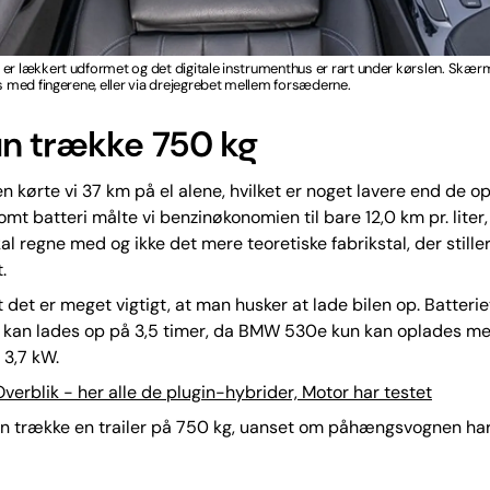
er lækkert udformet og det digitale instrumenthus er rart under kørslen. Skær
es med fingerene, eller via drejegrebet mellem forsæderne.
n trække 750 kg
n kørte vi 37 km på el alene, hvilket er noget lavere end de o
omt batteri målte vi benzinøkonomien til bare 12,0 km pr. liter,
al regne med og ikke det mere teoretiske fabrikstal, der stiller
.
t det er meget vigtigt, at man husker at lade bilen op. Batterie
 kan lades op på 3,5 timer, da BMW 530e kun kan oplades me
t 3,7 kW.
verblik - her alle de plugin-hybrider, Motor har testet
un trække en trailer på 750 kg, uanset om påhængsvognen ha