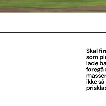
Skal fi
som plu
lade ba
foregå
masser
ikke så
priskla