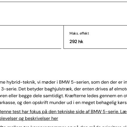
Maks. effekt
292 hk
e hybrid-teknik, vi møder i BMW 5-serien, som den der er ins
3-serie. Det betyder baghjulstræk, der enten drives af elmot
en eller begge dele samtidigt. Kræfterne ledes gennem en ot
kasse, og den opskrift munder ud i en meget behagelig kørse
enne test har fokus på den tekniske side af BMW 5-serie. L
plevelser og beskrivelser her