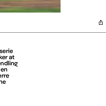
serie
ker at
endling
den
ærre
nne