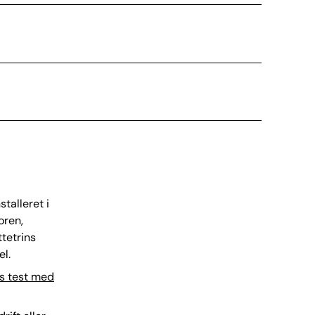
talleret i
oren,
tetrins
l.
æs test med