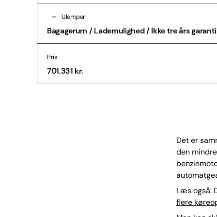
Ulemper
Bagagerum / Lademulighed / Ikke tre års garanti
Pris
701.331 kr.
Det er samm
den mindre 
benzinmotor
automatgear
Læs også: D
flere køreo