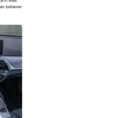
ift eller
her behøver