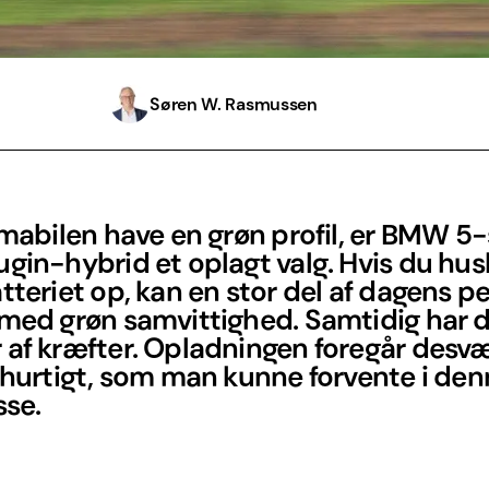
Søren W. Rasmussen
rmabilen have en grøn profil, er BMW 5-
gin-hybrid et oplagt valg. Hvis du hus
tteriet op, kan en stor del af dagens p
 med grøn samvittighed. Samtidig har 
 af kræfter. Opladningen foregår desv
 hurtigt, som man kunne forvente i de
sse.