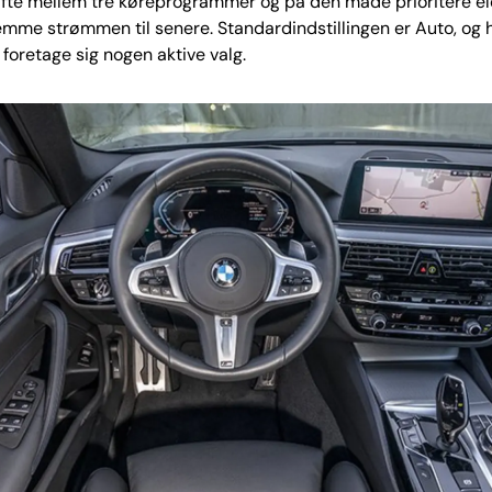
fte mellem tre køreprogrammer og på den måde prioritere eldr
mme strømmen til senere. Standardindstillingen er Auto, og 
 foretage sig nogen aktive valg.