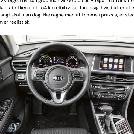
v vælge, i hvilken grad man vil køre på el. Vælger man at køre 
ge fabrikken op til 54 km elbilkørsel foran sig, hvis batteriet e
 langt skal man dog ikke regne med at komme i praksis; et st
 er realistisk.