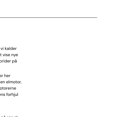
 vi kalder
t vise nye
brider på
er her
 en elmotor,
Motorerne
ns forhjul