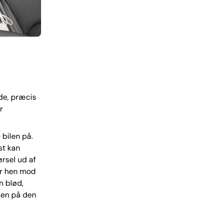
nde, præcis
r
bilen på.
st kan
ørsel ud af
er hen mod
n blød,
ssen på den