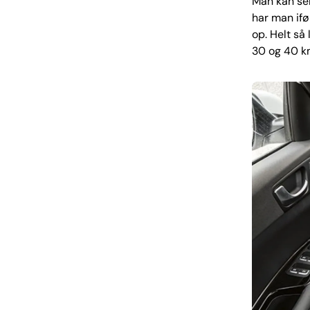
Man kan sel
har man iføl
op. Helt så
30 og 40 km