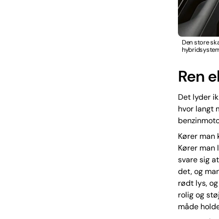
Den store sk
hybridsysteme
Ren el
Det lyder i
hvor langt 
benzinmotor
Kører man k
Kører man l
svare sig a
det, og man
rødt lys, og
rolig og st
måde holde