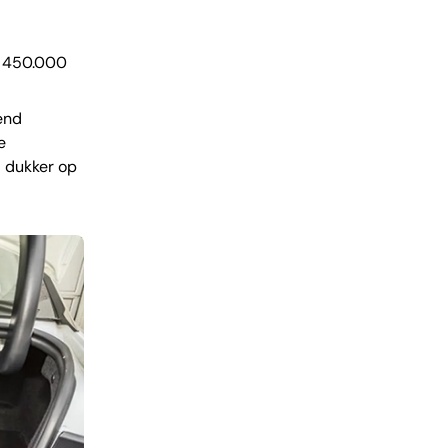
å 450.000
end
e
d dukker op