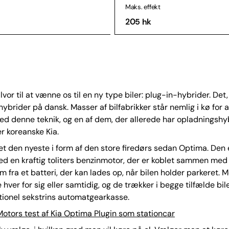
Maks. effekt
205 hk
alvor til at vænne os til en ny type biler: plug-in-hybrider. Det,
ybrider på dansk. Masser af bilfabrikker står nemlig i kø for a
d denne teknik, og en af dem, der allerede har opladningshy
r koreanske Kia.
et den nyeste i form af den store firedørs sedan Optima. Den 
d en kraftig toliters benzinmotor, der er koblet sammen med
øm fra et batteri, der kan lades op, når bilen holder parkeret. 
hver for sig eller samtidig, og de trækker i begge tilfælde bile
itionel sekstrins automatgearkasse.
otors test af Kia Optima Plugin som stationcar