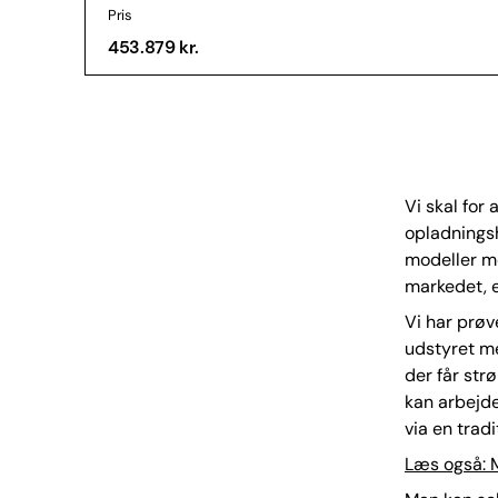
Pris
453.879 kr.
Vi skal for 
opladningsh
modeller me
markedet, e
Vi har prøv
udstyret me
der får str
kan arbejde 
via en trad
Læs også: M