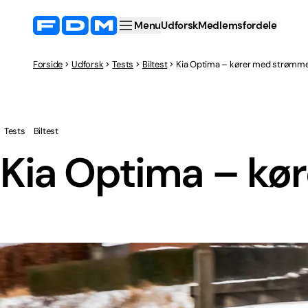
Menu
Udforsk
Medlemsfordele
Forside
Udforsk
Tests
Biltest
Kia Optima – kører med strømm
Tests
Biltest
Kia Optima – k