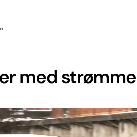
en
ører med strømm