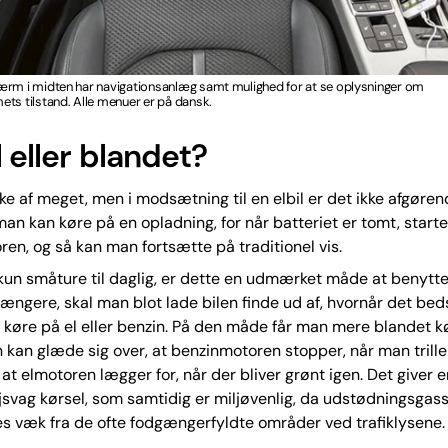
ærm i midten har navigationsanlæg samt mulighed for at se oplysninger om
ts tilstand. Alle menuer er på dansk.
 eller blandet?
kke af meget, men i modsætning til en elbil er det ikke afgøre
man kan køre på en opladning, for når batteriet er tomt, starte
en, og så kan man fortsætte på traditionel vis.
un småture til daglig, er dette en udmærket måde at benytte 
ængere, skal man blot lade bilen finde ud af, hvornår det bed
t køre på el eller benzin. På den måde får man mere blandet k
 kan glæde sig over, at benzinmotoren stopper, når man trill
 at elmotoren lægger for, når der bliver grønt igen. Det giver e
øjsvag kørsel, som samtidig er miljøvenlig, da udstødningsga
s væk fra de ofte fodgængerfyldte områder ved trafiklysene.