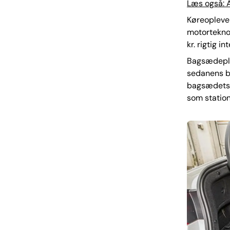
Læs også: A
Køreoplevel
motortekno
kr. rigtig in
Bagsædepla
sedanens b
bagsædets r
som statio