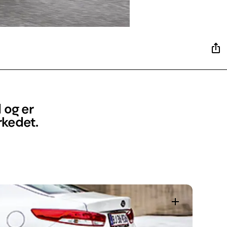
 og er
kedet.