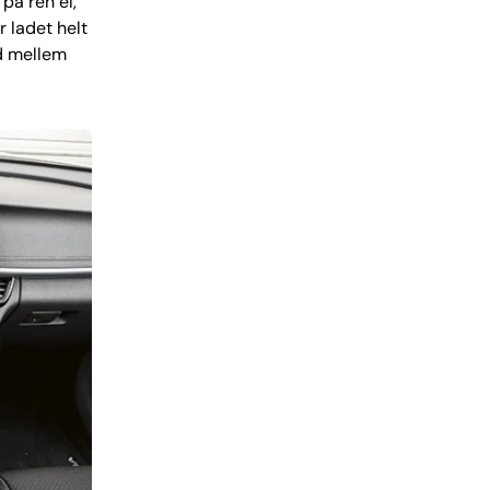
på ren el,
r ladet helt
ed mellem