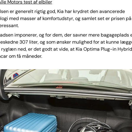
lle Motors test af elbiler
sen er generelt rigtig god, Kia har krydret den avancerede
logi med masser af komfortudstyr, og samlet set er prisen p
teressant.
dsen imponerer, og for dem, der savner mere bagageplads 
eskedne 307 liter, og som ønsker mulighed for at kunne lægg
yglæn ned, er det godt at vide, at Kia Optima Plug-in Hybri
ncar om få måneder.