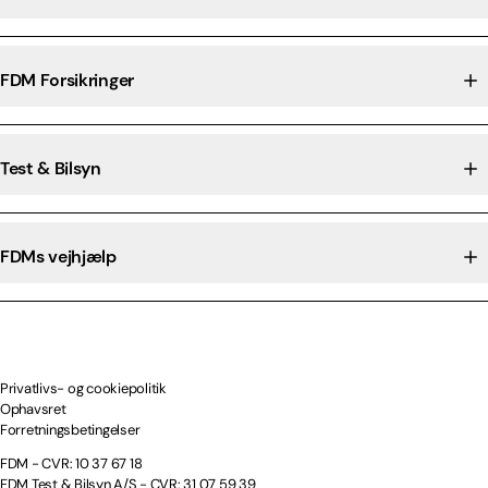
FDM Forsikringer
Test & Bilsyn
FDMs vejhjælp
Privatlivs- og cookiepolitik
Ophavsret
Forretningsbetingelser
FDM - CVR: 10 37 67 18
FDM Test & Bilsyn A/S - CVR: 31 07 59 39