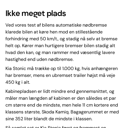
Ikke meget plads
Ved vores test af bilens automatiske nødbremse
klarede bilen at køre hen mod en stillestående
forhindring med 50 km/t., og stadig nå selv at bremse
helt op. Kører man hurtigere bremser bilen stadig alt
hvad den kan, og man rammer med væsentlig lavere
hastighed end uden nødbremse.
Kia Stonic må trække op til 1.000 kg, hvis anhængeren
har bremser, mens en ubremset trailer højst må veje
450 kg i alt.
Kabinepladsen er lidt mindre end gennemsnittet, og
måler man længden af kabinen er den således et par
cm større end de mindste, men hele 11 cm kortere end
klassens største, Skoda Kamiq. Bagagerummet er med
sine 352 liter blandt de mindste i klassen.
Så samlet set er Kia Stonic først og fremmest en