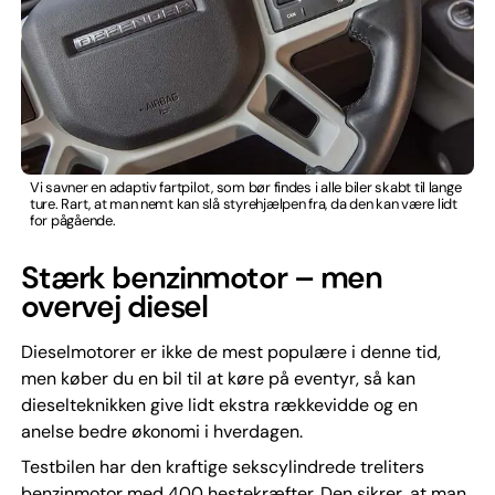
Vi savner en adaptiv fartpilot, som bør findes i alle biler skabt til lange
ture. Rart, at man nemt kan slå styrehjælpen fra, da den kan være lidt
for pågående.
Stærk benzinmotor – men
overvej diesel
Dieselmotorer er ikke de mest populære i denne tid,
men køber du en bil til at køre på eventyr, så kan
dieselteknikken give lidt ekstra rækkevidde og en
anelse bedre økonomi i hverdagen.
Testbilen har den kraftige sekscylindrede treliters
benzinmotor med 400 hestekræfter. Den sikrer, at man