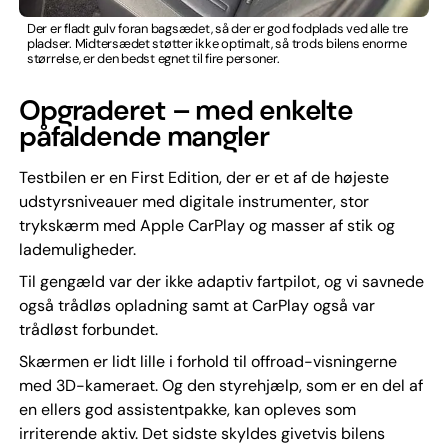
Der er fladt gulv foran bagsædet, så der er god fodplads ved alle tre
pladser. Midtersædet støtter ikke optimalt, så trods bilens enorme
størrelse, er den bedst egnet til fire personer.
Opgraderet – med enkelte
påfaldende mangler
Testbilen er en First Edition, der er et af de højeste
udstyrsniveauer med digitale instrumenter, stor
trykskærm med Apple CarPlay og masser af stik og
lademuligheder.
Til gengæld var der ikke adaptiv fartpilot, og vi savnede
også trådløs opladning samt at CarPlay også var
trådløst forbundet.
Skærmen er lidt lille i forhold til offroad-visningerne
med 3D-kameraet. Og den styrehjælp, som er en del af
en ellers god assistentpakke, kan opleves som
irriterende aktiv. Det sidste skyldes givetvis bilens