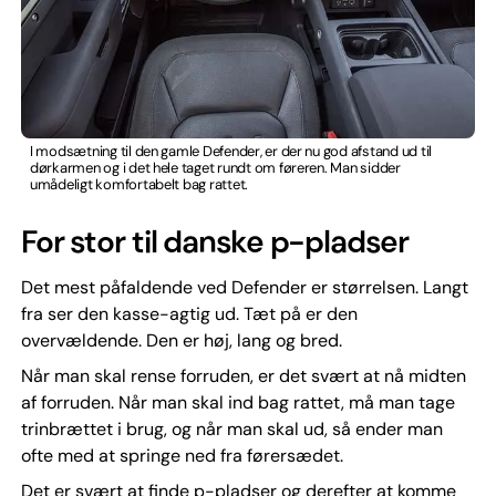
I modsætning til den gamle Defender, er der nu god afstand ud til
dørkarmen og i det hele taget rundt om føreren. Man sidder
umådeligt komfortabelt bag rattet.
For stor til danske p-pladser
Det mest påfaldende ved Defender er størrelsen. Langt
fra ser den kasse-agtig ud. Tæt på er den
overvældende. Den er høj, lang og bred.
Når man skal rense forruden, er det svært at nå midten
af forruden. Når man skal ind bag rattet, må man tage
trinbrættet i brug, og når man skal ud, så ender man
ofte med at springe ned fra førersædet.
Det er svært at finde p-pladser og derefter at komme