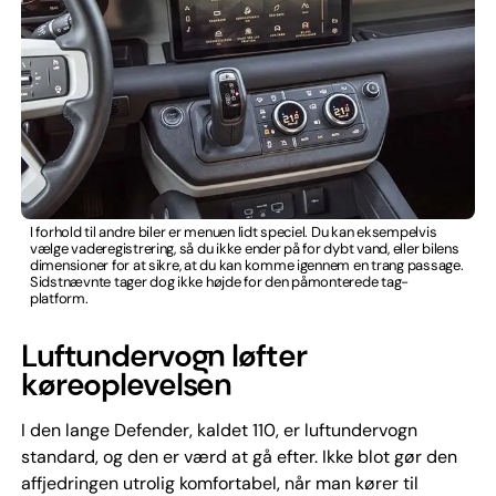
I forhold til andre biler er menuen lidt speciel. Du kan eksempelvis
vælge vaderegistrering, så du ikke ender på for dybt vand, eller bilens
dimensioner for at sikre, at du kan komme igennem en trang passage.
Sidstnævnte tager dog ikke højde for den påmonterede tag-
platform.
Luftundervogn løfter
køreoplevelsen
I den lange Defender, kaldet 110, er luftundervogn
standard, og den er værd at gå efter. Ikke blot gør den
affjedringen utrolig komfortabel, når man kører til