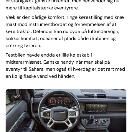
er stadigvæk ganske firkantet, men henvender sig nu
mere til kapitalstærke eventyrere.
Væk er den dårlige komfort, ringe kørestilling med knæ
mast mod instrumentbordet og fornemmelsen af at
køre traktor. Defender kan nu byde på luftundervogn,
lækker komfort, oceaner af plads både i kabinen og
omkring føreren.
Testbilen havde endda et lille køleskab i
midterarmlænet. Ganske handy, når man skal på
eventyr til Sahara, men også til hverdag er det rart med
en kølig flaske vand ved hånden.