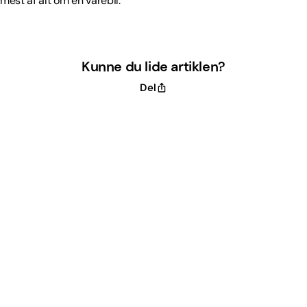
mest af alt om en varebil.
Kunne du lide artiklen?
Del