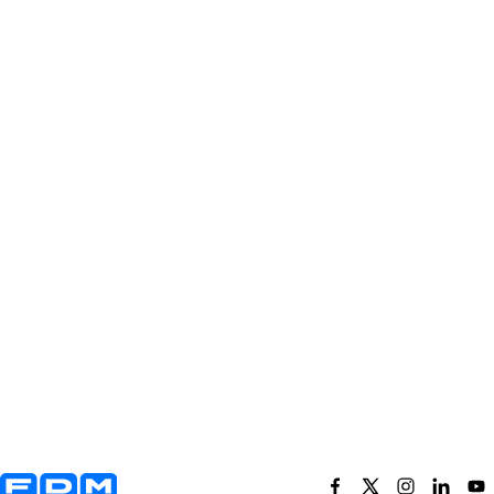
Yderligere information og kontaktoplysninger