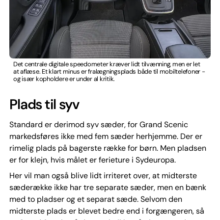
Det centrale digitale speedometer kræver lidt tilvænning, men er let
at aflæse. Et klart minus er fralægningsplads både til mobiltelefoner -
og især kopholdere er under al kritik.
Plads til syv
Standard er derimod syv sæder, for Grand Scenic
markedsføres ikke med fem sæder herhjemme. Der er
rimelig plads på bagerste række for børn. Men pladsen
er for klejn, hvis målet er ferieture i Sydeuropa.
Her vil man også blive lidt irriteret over, at midterste
sæderække ikke har tre separate sæder, men en bænk
med to pladser og et separat sæde. Selvom den
midterste plads er blevet bedre end i forgængeren, så