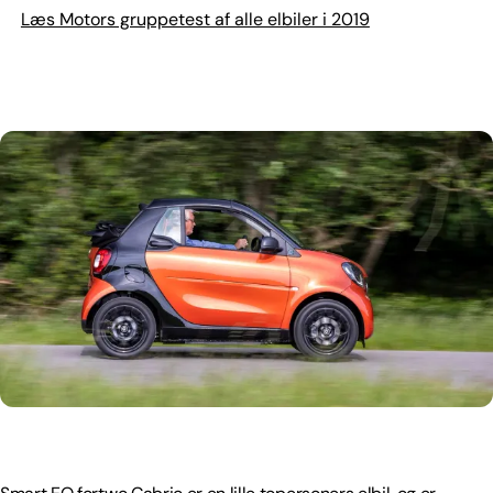
Læs Motors gruppetest af alle elbiler i 2019
Smart EQ fortwo Cabrio er en lille topersoners elbil, og er
pt. Danmarks billigste af slagsen og eneste elbil med
stoftag.