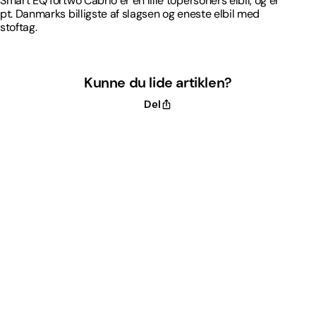
Smart EQ fortwo Cabrio er en lille topersoners elbil, og er
pt. Danmarks billigste af slagsen og eneste elbil med
stoftag.
Kunne du lide artiklen?
Del