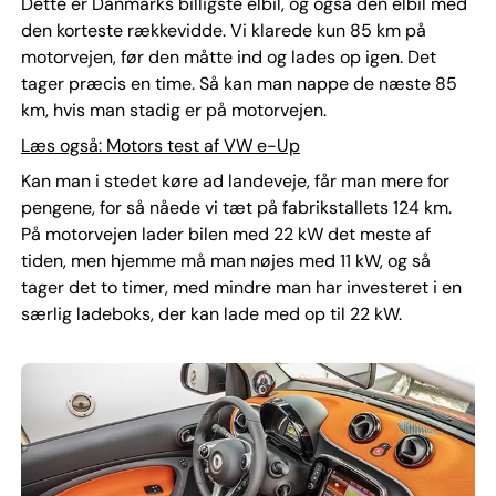
Dette er Danmarks billigste elbil, og også den elbil med
den korteste rækkevidde. Vi klarede kun 85 km på
motorvejen, før den måtte ind og lades op igen. Det
tager præcis en time. Så kan man nappe de næste 85
km, hvis man stadig er på motorvejen.
Læs også: Motors test af VW e-Up
Kan man i stedet køre ad landeveje, får man mere for
pengene, for så nåede vi tæt på fabrikstallets 124 km.
På motorvejen lader bilen med 22 kW det meste af
tiden, men hjemme må man nøjes med 11 kW, og så
tager det to timer, med mindre man har investeret i en
særlig ladeboks, der kan lade med op til 22 kW.