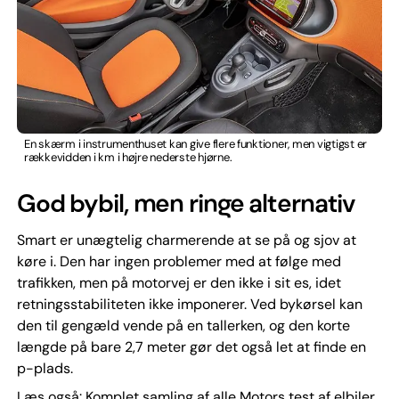
En skærm i instrumenthuset kan give flere funktioner, men vigtigst er
rækkevidden i km i højre nederste hjørne.
God bybil, men ringe alternativ
Smart er unægtelig charmerende at se på og sjov at
køre i. Den har ingen problemer med at følge med
trafikken, men på motorvej er den ikke i sit es, idet
retningsstabiliteten ikke imponerer. Ved bykørsel kan
den til gengæld vende på en tallerken, og den korte
længde på bare 2,7 meter gør det også let at finde en
p-plads.
Læs også: Komplet samling af alle Motors test af elbiler