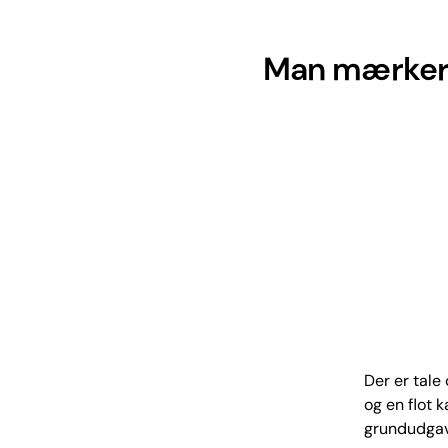
Man mærker, a
Der er tale
og en flot 
grundudgave