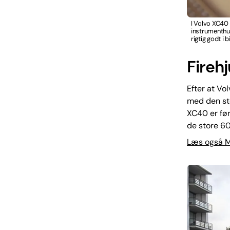
I Volvo XC40 
instrumenthus
rigtig godt i b
Fireh
Efter at Vol
med den sto
XC40 er før
de store 6
Læs også M