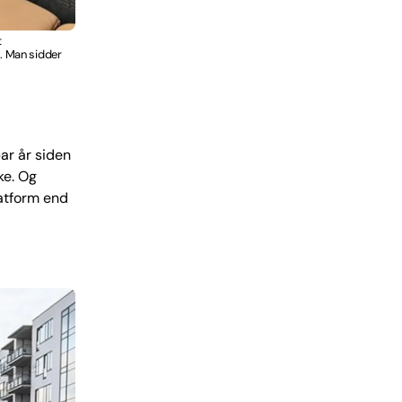
t
R. Man sidder
par år siden
ke. Og
latform end