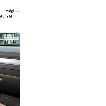
her valgt at
tum til