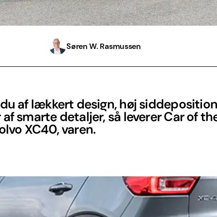
Søren W. Rasmussen
du af lækkert design, høj siddepositio
af smarte detaljer, så leverer Car of th
olvo XC40, varen.