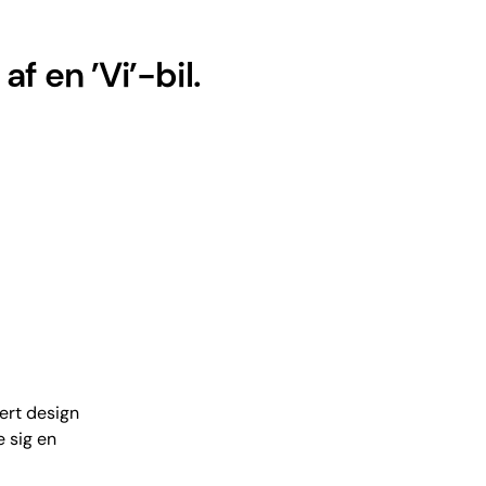
f en ’Vi’-bil.
ert design
e sig en