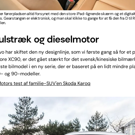
er førerpladsen altid forsynet med den store iPad-lignende skærm og et digital
. Gearstangen er elektronisk, og man skal klikke to gange for at få den fra D til 
ilen.
julstræk og dieselmotor
vo har skiftet den ny designlinje, som vi første gang så for et 
re XC90, er det gået stærkt for det svensk/kinesiske bilmær
ste bilmodel i en ny serie, der er baseret på en lidt mindre p
0- og 90-modeller.
otors test af familie-SUV'en Skoda Karoq