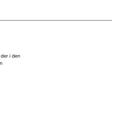
 der i den
en