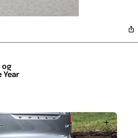
n og
e Year