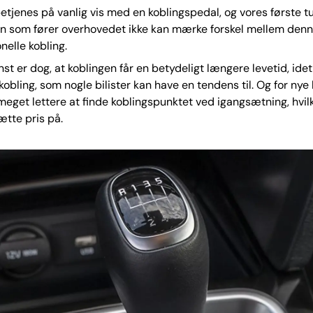
etjenes på vanlig vis med en koblingspedal, og vores første tur
an som fører overhovedet ikke kan mærke forskel mellem denn
nelle kobling.
inst er dog, at koblingen får en betydeligt længere levetid, idet
kobling, som nogle bilister kan have en tendens til. Og for nye b
meget lettere at finde koblingspunktet ved igangsætning, hvi
sætte pris på.