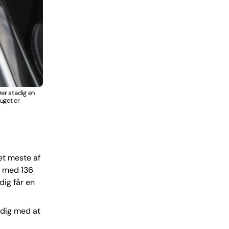
er stadig en
uget er
et meste af
n med 136
dig får en
idig med at