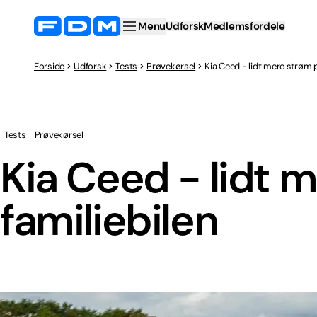
Menu
Udforsk
Medlemsfordele
Forside
Udforsk
Tests
Prøvekørsel
Kia Ceed - lidt mere strøm p
Tests
Prøvekørsel
Kia Ceed - lidt 
familiebilen