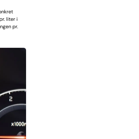
onkret
. liter i
ingen pr.