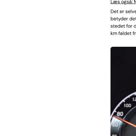
Læs også: M
Det er selv
betyder det
stedet for d
km faldet f