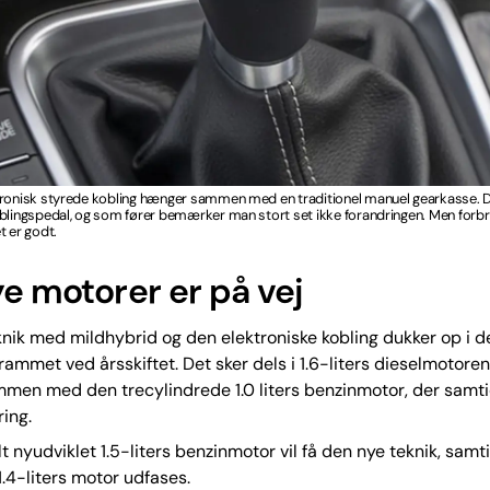
tronisk styrede kobling hænger sammen med en traditionel manuel gearkasse. D
blingspedal, og som fører bemærker man stort set ikke forandringen. Men forbr
t er godt.
ye motorer er på vej
nik med mildhybrid og den elektroniske kobling dukker op i d
mmet ved årsskiftet. Det sker dels i 1.6-liters dieselmotore
mmen med den trecylindrede 1.0 liters benzinmotor, der samti
ring.
t nyudviklet 1.5-liters benzinmotor vil få den nye teknik, samt
.4-liters motor udfases.