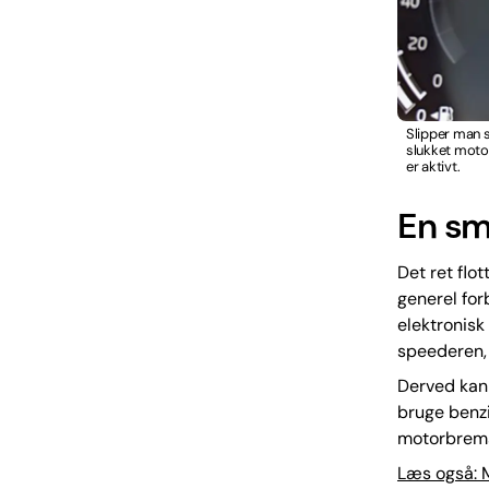
Slipper man s
slukket motor
er aktivt.
En sm
Det ret flo
generel for
elektronisk 
speederen,
Derved kan 
bruge benz
motorbremse
Læs også: M