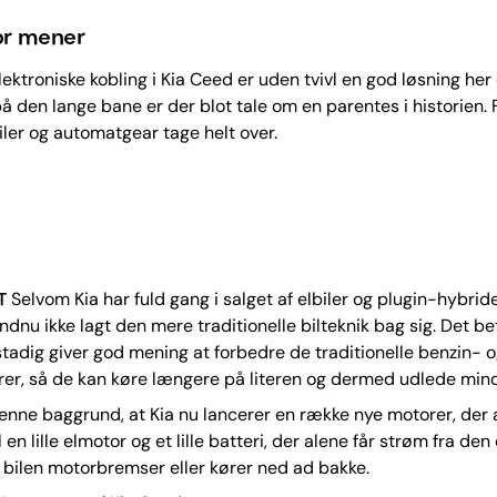
r mener
ektroniske kobling i Kia Ceed er uden tvivl en god løsning her 
 den lange bane er der blot tale om en parentes i historien. 
biler og automatgear tage helt over.
T
Selvom Kia har fuld gang i salget af elbiler og plugin-hybride
dnu ikke lagt den mere traditionelle bilteknik bag sig. Det be
stadig giver god mening at forbedre de traditionelle benzin- 
rer, så de kan køre længere på literen og dermed udlede min
enne baggrund, at Kia nu lancerer en række nye motorer, der a
l en lille elmotor og et lille batteri, der alene får strøm fra den
 bilen motorbremser eller kører ned ad bakke.