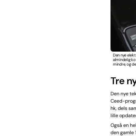
Den nye elek
almindelig ko
mindre, og de
Tre n
Den nye tek
Ceed-progra
hk, dels sa
lille opdate
Også en hel
den gamle 1