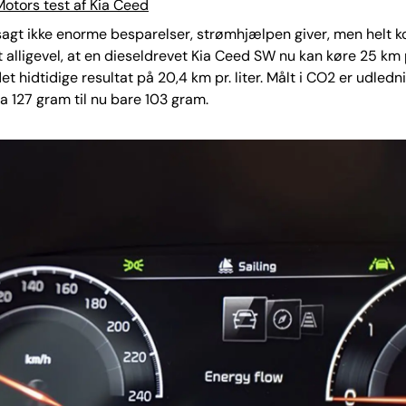
otors test af Kia Ceed
sagt ikke enorme besparelser, strømhjælpen giver, men helt k
 alligevel, at en dieseldrevet Kia Ceed SW nu kan køre 25 km pr
et hidtidige resultat på 20,4 km pr. liter. Målt i CO2 er udledn
ra 127 gram til nu bare 103 gram.