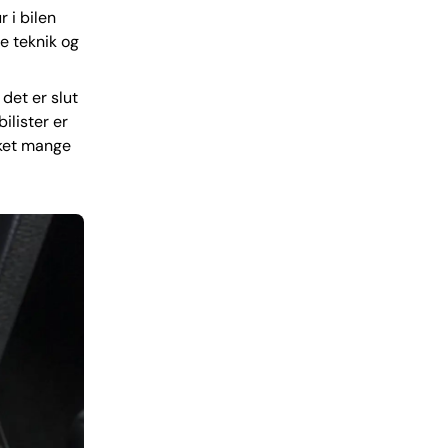
 i bilen
e teknik og
 det er slut
ilister er
lket mange