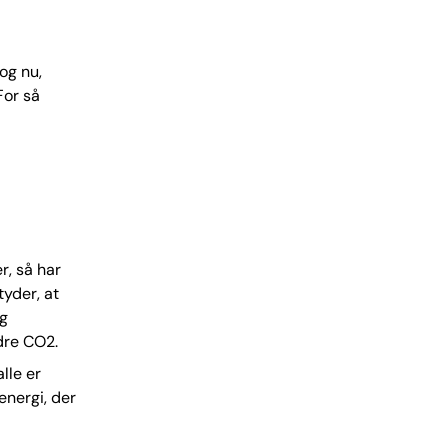
og nu,
For så
r, så har
tyder, at
og
dre CO2.
lle er
 energi, der