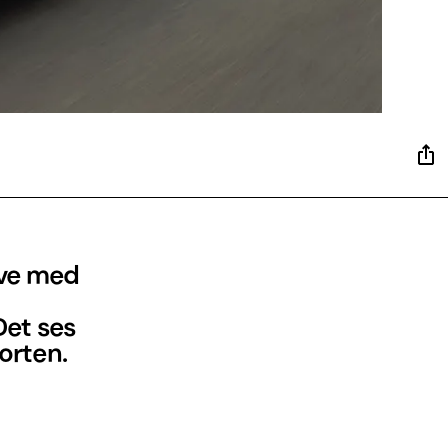
ave med
Det ses
orten.