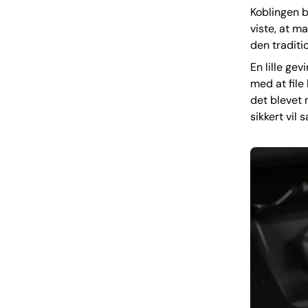
Koblingen b
viste, at m
den traditio
En lille gev
med at file 
det blevet 
sikkert vil 