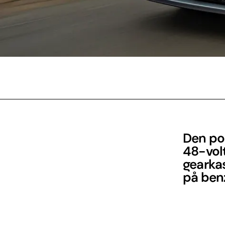
Den po
48-vol
gearkas
på ben