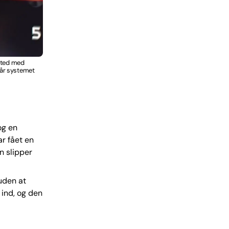
fsted med
 når systemet
og en
r fået en
an slipper
uden at
ind, og den