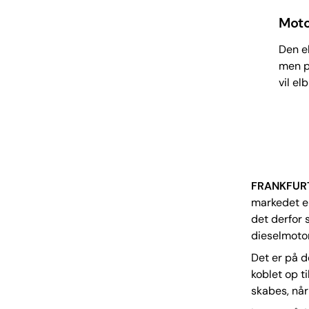
Moto
Den el
men på
vil el
FRANKFUR
markedet en
det derfor 
dieselmoto
Det er på d
koblet op ti
skabes, når