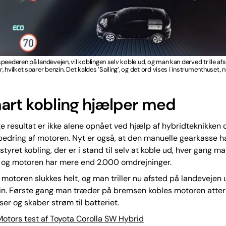
peederen på landevejen, vil koblingen selv koble ud, og man kan derved trille a
, hvilket sparer benzin. Det kaldes ’Sailing’, og det ord vises i instrumenthuset,
art kobling hjælper med
tte resultat er ikke alene opnået ved hjælp af hybridteknikken 
bedring af motoren. Nyt er også, at den manuelle gearkasse ha
styret kobling, der er i stand til selv at koble ud, hver gang m
 og motoren har mere end 2.000 omdrejninger.
motoren slukkes helt, og man triller nu afsted på landevejen 
in. Første gang man træder på bremsen kobles motoren atter 
r og skaber strøm til batteriet.
otors test af Toyota Corolla SW Hybrid