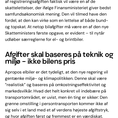
af registreringsafgiften faktisk vil være en af de
skattelettelser, der ifølge Finansministeriet giver bedst
samfundsøkonomisk mening. Den vil tilmed have den
fordel, at den kan virke som en lettelse af både bund-
og topskat. At netop bilafgifter må være en af den nye
Skatteministers første opgave, er evident – til nytår
udløber særreglerne for el- og brintbiler.
Afgifter skal baseres på teknik og
miljø - ikke bilens pris
Apropos elbiler er det tydeligt, at den nye regering vil
gentænke miljø- og klimapolitikken. Denne skal være
”realistisk” og baseres på omkostningseffektivitet og
markedsvilkår. Hvad det helt konkret vil indebære på
transportområdet, er uvist, men én ting er sikker: Den
grønne omstilling i persontransporten kommer ikke af
sig selv i et land med et af verdens højeste afgiftstryk,
og hvor afgiften først og fremmest er en værdiskat.