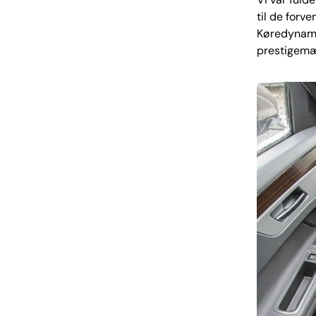
til de forv
Køredynami
prestigemær