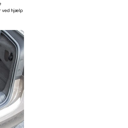
e
r ved hjælp