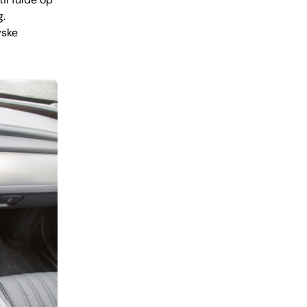
g.
yske