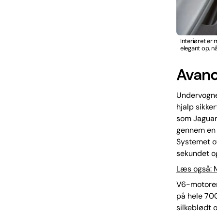
Interiøret er
elegant op, n
Avanc
Undervognen
hjalp sikke
som Jaguar
gennem en 
Systemet ov
sekundet og
Læs også: 
V6-motoren
på hele 700
silkeblødt 