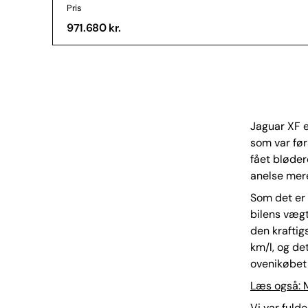
Pris
971.680 kr.
Jaguar XF er
som var før
fået bløder
anelse mer
Som det er 
bilens væg
den kraftigs
km/l, og de
ovenikøbet 
Læs også: M
Vi var fulde