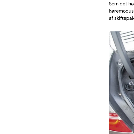
Som det hør
køremodus o
af skiftepal