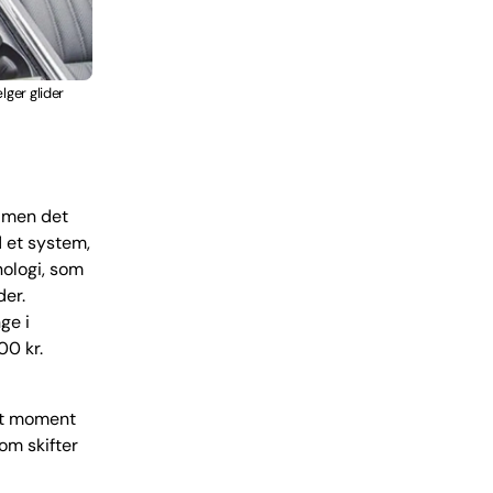
lger glider
, men det
d et system,
ologi, som
er.
ge i
00 kr.
et moment
om skifter