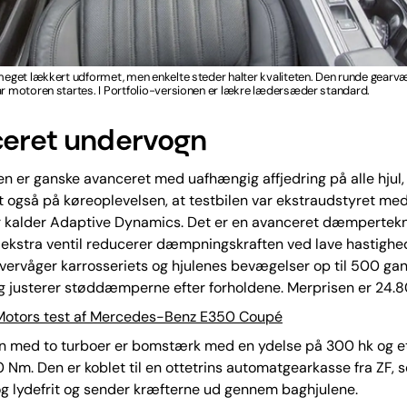
 meget lækkert udformet, men enkelte steder halter kvaliteten. Den runde gearvæ
år motoren startes. I Portfolio-versionen er lækre lædersæder standard.
eret undervogn
 er ganske avanceret med uafhængig affjedring på alle hjul
rt også på køreoplevelsen, at testbilen var ekstraudstyret me
 kalder Adaptive Dynamics. Det er en avanceret dæmpertekn
ekstra ventil reducerer dæmpningskraften ved lave hastighed
ervåger karrosseriets og hjulenes bevægelser op til 500 gan
 justerer støddæmperne efter forholdene. Merprisen er 24.8
Motors test af Mercedes-Benz E350 Coupé
 med to turboer er bomstærk med en ydelse på 300 hk og 
 Nm. Den er koblet til en ottetrins automatgearkasse fra ZF, s
og lydefrit og sender kræfterne ud gennem baghjulene.