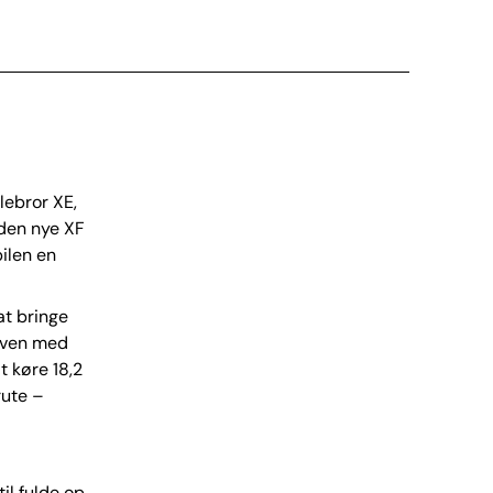
llebror XE,
 den nye XF
ilen en
at bringe
aven med
t køre 18,2
rute –
til fulde op