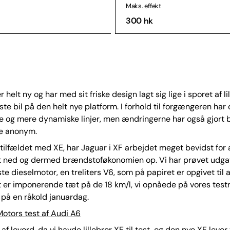
Maks. effekt
300 hk
 helt ny og har med sit friske design lagt sig lige i sporet af li
ste bil på den helt nye platform. I forhold til forgængeren har
e og mere dynamiske linjer, men ændringerne har også gjort b
e anonym.
tilfældet med XE, har Jaguar i XF arbejdet meget bevidst for 
t ned og dermed brændstoføkonomien op. Vi har prøvet udg
te dieselmotor, en treliters V6, som på papiret er opgivet til a
t er imponerende tæt på de 18 km/l, vi opnåede på vores test
på en råkold januardag.
otors test af Audi A6
 af lovord, da vi havde lillebror XE til test, og den nye XF lever 