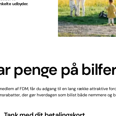
enkelte udbyder.
r penge på bilfe
medlem af FDM, får du adgang til en lang række attraktive for
srabatter, der gør hverdagen som bilist både nemmere og bil
Tank med dit betalingskort