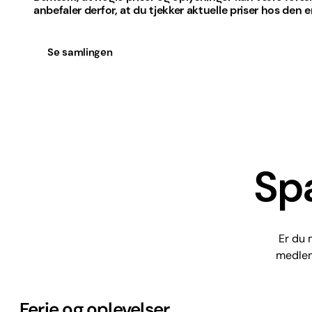
anbefaler derfor, at du tjekker aktuelle priser hos den 
Se samlingen
Spa
Er du 
medlem
Ferie og oplevelser