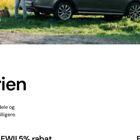
rien
dele og
ligere.
EWII 5% rabat