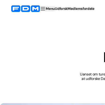
Menu
Udforsk
Medlemsfordele
Uanset om turen
at udforske Dan