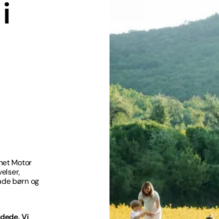
i
inet Motor
velser,
åde børn og
dede. Vi