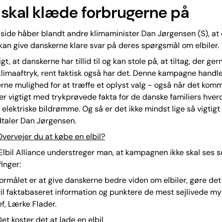
 skal klæde forbrugerne på
k side håber blandt andre klimaminister Dan Jørgensen (S), at
n give danskerne klare svar på deres spørgsmål om elbiler.
igt, at danskerne har tillid til og kan stole på, at tiltag, der ge
 klimaaftryk, rent faktisk også har det. Denne kampagne handl
rne mulighed for at træffe et oplyst valg - også når det komme
t er vigtigt med trykprøvede fakta for de danske familiers hverd
elektriske bildrømme. Og så er det ikke mindst lige så vigtigt 
dtaler Dan Jørgensen.
vervejer du at købe en elbil?
lbil Alliance understreger man, at kampagnen ikke skal ses 
inger:
 Formålet er at give danskerne bedre viden om elbiler, gøre de
til faktabaseret information og punktere de mest sejlivede myt
, Lærke Flader.
et koster det at lade en elbil