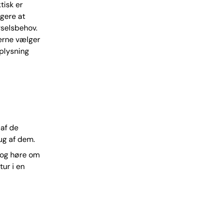
tisk er
igere at
rselsbehov.
gerne vælger
oplysning
af de
ug af dem.
 og høre om
ur i en