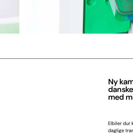
Ny kam
dansker
med min
Elbiler dur
daglige tra