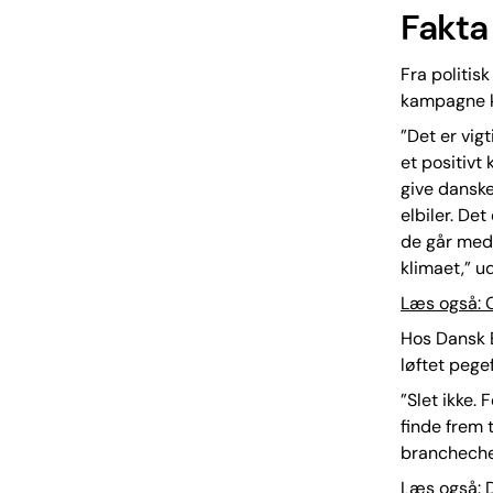
Fakta
Fra politis
kampagne ka
”Det er vigt
et positivt
give danske
elbiler. De
de går med 
klimaet,” u
Læs også: O
Hos Dansk E
løftet pegef
”Slet ikke.
finde frem 
branchechef
Læs også: D