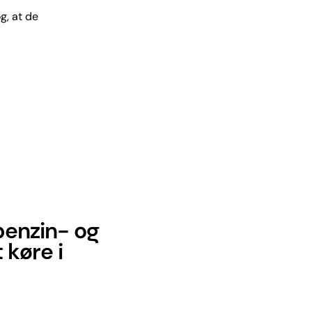
g, at de
 benzin- og
 køre i