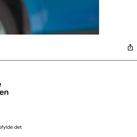
e
men
opfylde det