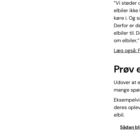
”Vi støder 
elbiler ikk
køre i. Og 
Derfor er d
elbiler til
om elbiler,
Læs også: F
Prøv e
Udover at e
mange spørg
Eksempelvi
deres oplev
elbil.
Sådan bli