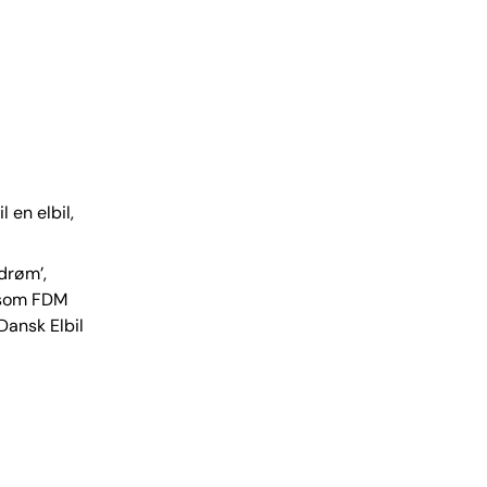
l en elbil,
drøm’,
g som FDM
ansk Elbil