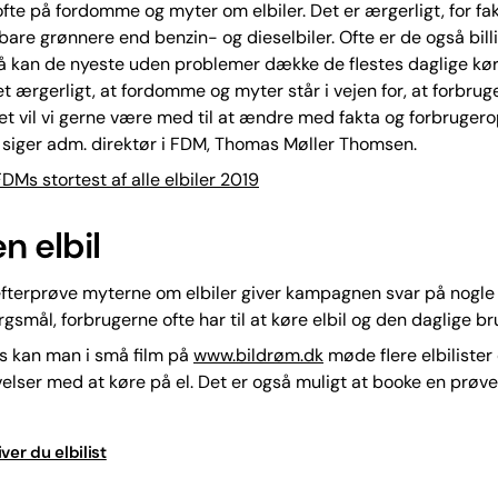
ofte på fordomme og myter om elbiler. Det er ærgerligt, for fak
e bare grønnere end benzin- og dieselbiler. Ofte er de også bill
så kan de nyeste uden problemer dække de flestes daglige kø
et ærgerligt, at fordomme og myter står i vejen for, at forbru
. Det vil vi gerne være med til at ændre med fakta og forbruger
” siger adm. direktør i FDM, Thomas Møller Thomsen.
DMs stortest af alle elbiler 2019
n elbil
fterprøve myterne om elbiler giver kampagnen svar på nogle 
smål, forbrugerne ofte har til at køre elbil og den daglige br
s kan man i små film på
www.bildrøm.dk
møde flere elbilister
elser med at køre på el. Det er også muligt at booke en prøvet
ver du elbilist