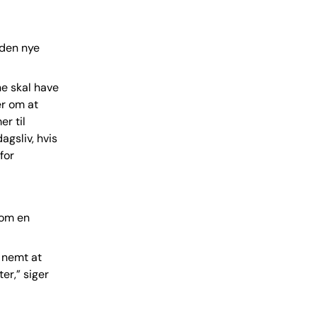
 den nye
rne skal have
er om at
r til
agsliv, hvis
for
som en
t nemt at
er,” siger