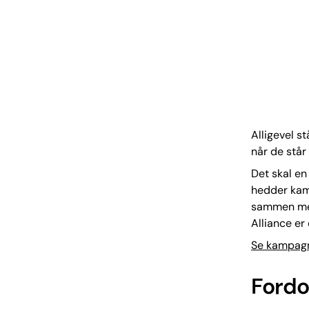
Alligevel st
når de står
Det skal en
hedder kam
sammen med
Alliance er 
Se kampagne
Fordo