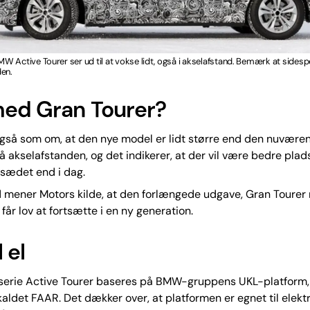
 Active Tourer ser ud til at vokse lidt, også i akselafstand. Bemærk at sidespej
den.
med Gran Tourer?
også som om, at den nye model er lidt større end den nuvære
 akselafstanden, og det indikerer, at der vil være bedre plad
gsædet end i dag.
d mener Motors kilde, at den forlængede udgave, Gran Tourer
får lov at fortsætte i en ny generation.
l el
serie Active Tourer baseres på BMW-gruppens UKL-platform,
kaldet FAAR. Det dækker over, at platformen er egnet til elekt