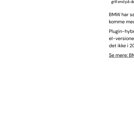
grill end på 
BMW har sag
komme med v
Plugin-hybr
el-versione
det ikke i 2
Se mere: B