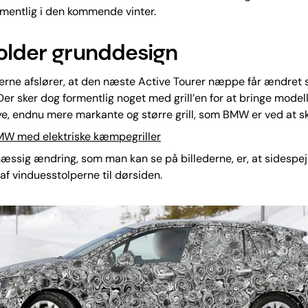
mentlig i den kommende vinter.
older grunddesign
erne afslører, at den næste Active Tourer næppe får ændret s
Der sker dog formentlig noget med grill’en for at bringe modell
, endnu mere markante og større grill, som BMW er ved at skif
MW med elektriske kæmpegriller
ssig ændring, som man kan se på billederne, er, at sidespejl
af vinduesstolperne til dørsiden.