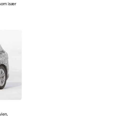
 som især
vien,