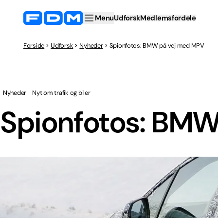
Menu
Udforsk
Medlemsfordele
Forside
Udforsk
Nyheder
Spionfotos: BMW på vej med MPV
Nyheder
Nyt om trafik og biler
Spionfotos: BMW