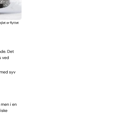
let er flyttet
nde. Det
s ved
 med syv
 men i en
riske