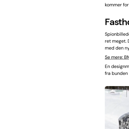
kommer for
Fasth
Spionbilled
ret meget. 
med den nye
Se mere: B
En designmæ
fra bunden 