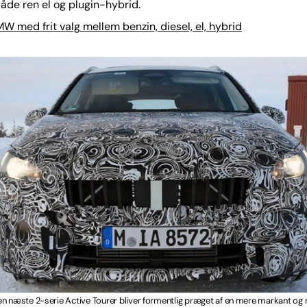
både ren el og plugin-hybrid.
W med frit valg mellem benzin, diesel, el, hybrid
n næste 2-serie Active Tourer bliver formentlig præget af en mere markant og 