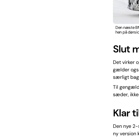
Den næste BMW
hen på dørsi
Slut 
Det virker 
gælder også
særligt ba
Til gengæl
sæder, ikke 
Klar ti
Den nye 2-
ny version 