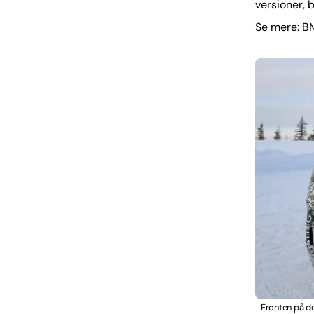
versioner, 
Se mere: BM
Fronten på de