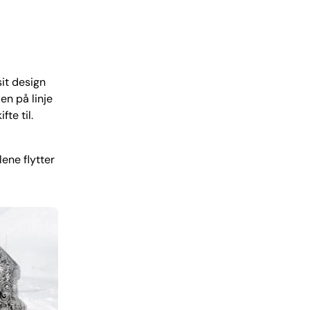
it design
en på linje
te til.
ene flytter