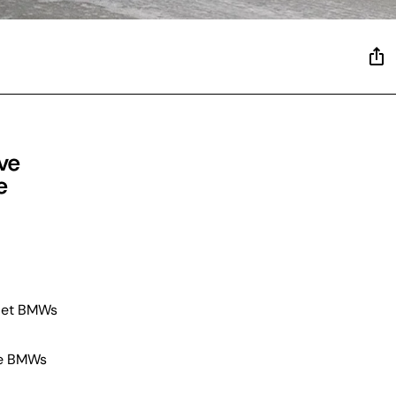
ve
e
 det BMWs
lle BMWs