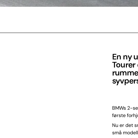
En ny 
Tourer 
rummel
syvpers
BMWs 2-seri
første forh
Nu er det s
små modelle