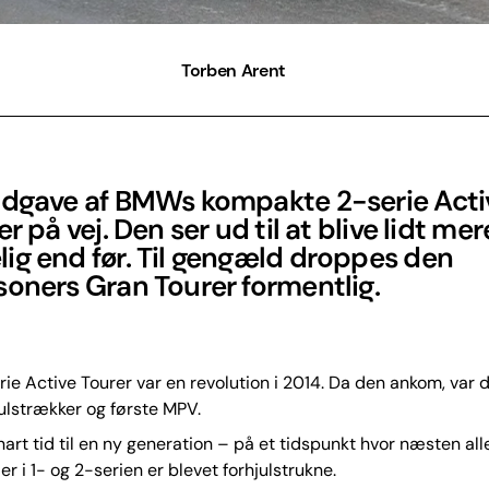
Torben Arent
udgave af BMWs kompakte 2-serie Acti
er på vej. Den ser ud til at blive lidt mer
ig end før. Til gengæld droppes den
oners Gran Tourer formentlig.
e Active Tourer var en revolution i 2014. Da den ankom, var
julstrækker og første MPV.
nart tid til en ny generation – på et tidspunkt hvor næsten a
r i 1- og 2-serien er blevet forhjulstrukne.