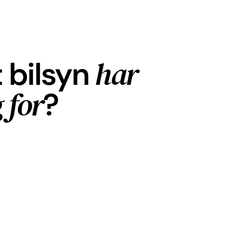
har
t bilsyn
 for
?