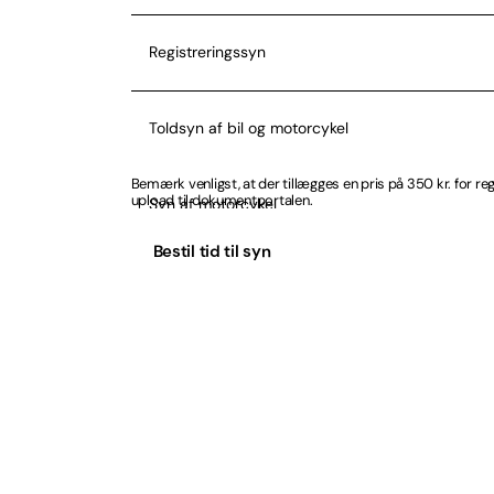
Registreringssyn
Toldsyn af bil og motorcykel
Bemærk venligst, at der tillægges en pris på 350 kr. for r
upload til dokumentportalen.
Syn af motorcykel
Bestil tid til syn