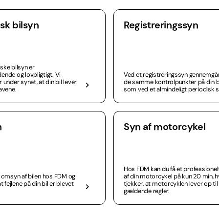
sk bilsyn
Registreringssyn
ske bilsyn er
ende og lovpligtigt. Vi
Ved et registreringssyn gennemgår
 under synet, at din bil lever
de samme kontrolpunkter på din b
ravene.
som ved et almindeligt periodisk s
n
Syn af motorcykel
Hos FDM kan du få et professionel
t omsyn af bilen hos FDM og
af din motorcykel på kun 20 min, h
at fejlene på din bil er blevet
tjekker, at motorcyklen lever op til
gældende regler.