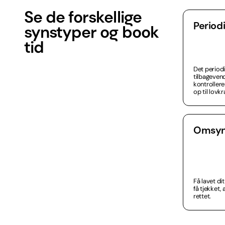
Se de forskellige
Periodi
synstyper og book
tid
Det periodi
tilbagevend
kontrollerer
op til lovk
Omsy
Få lavet di
få tjekket, 
rettet.