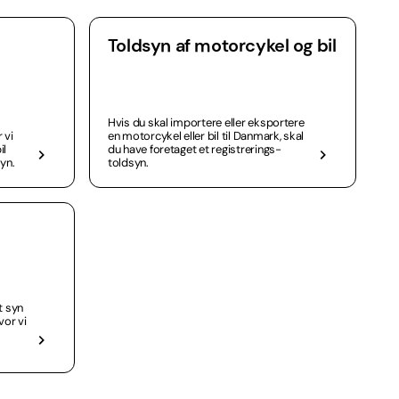
Toldsyn af motorcykel og bil
Hvis du skal importere eller eksportere
 vi
en motorcykel eller bil til Danmark, skal
il
du have foretaget et registrerings-
yn.
toldsyn.
t syn
vor vi