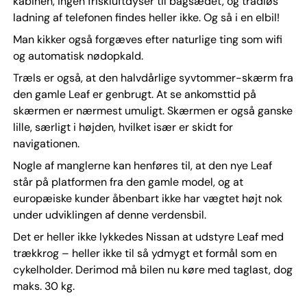
kabinen, ingen friskluftdyser til bagsædet, og trådløs
ladning af telefonen findes heller ikke. Og så i en elbil!
Man kikker også forgæves efter naturlige ting som wifi
og automatisk nødopkald.
Træls er også, at den halvdårlige syvtommer-skærm fra
den gamle Leaf er genbrugt. At se ankomsttid på
skærmen er nærmest umuligt. Skærmen er også ganske
lille, særligt i højden, hvilket især er skidt for
navigationen.
Nogle af manglerne kan henføres til, at den nye Leaf
står på platformen fra den gamle model, og at
europæiske kunder åbenbart ikke har vægtet højt nok
under udviklingen af denne verdensbil.
Det er heller ikke lykkedes Nissan at udstyre Leaf med
trækkrog – heller ikke til så ydmygt et formål som en
cykelholder. Derimod må bilen nu køre med taglast, dog
maks. 30 kg.