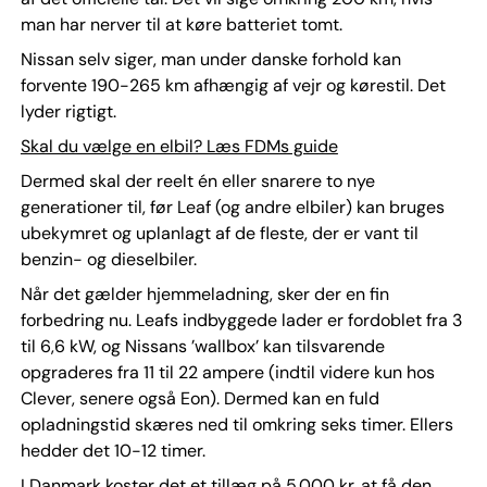
man har nerver til at køre batteriet tomt.
Nissan selv siger, man under danske forhold kan
forvente 190-265 km afhængig af vejr og kørestil. Det
lyder rigtigt.
Skal du vælge en elbil? Læs FDMs guide
Dermed skal der reelt én eller snarere to nye
generationer til, før Leaf (og andre elbiler) kan bruges
ubekymret og uplanlagt af de fleste, der er vant til
benzin- og dieselbiler.
Når det gælder hjemmeladning, sker der en fin
forbedring nu. Leafs indbyggede lader er fordoblet fra 3
til 6,6 kW, og Nissans ’wallbox’ kan tilsvarende
opgraderes fra 11 til 22 ampere (indtil videre kun hos
Clever, senere også Eon). Dermed kan en fuld
opladningstid skæres ned til omkring seks timer. Ellers
hedder det 10-12 timer.
I Danmark koster det et tillæg på 5.000 kr. at få den