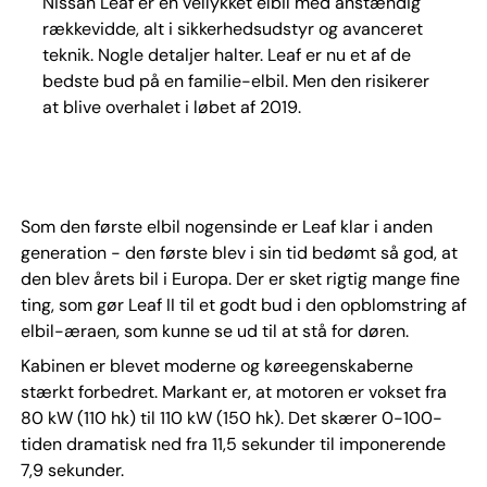
Nissan Leaf er en vellykket elbil med anstændig
rækkevidde, alt i sikkerhedsudstyr og avanceret
teknik. Nogle detaljer halter. Leaf er nu et af de
bedste bud på en familie-elbil. Men den risikerer
at blive overhalet i løbet af 2019.
Som den første elbil nogensinde er Leaf klar i anden
generation - den første blev i sin tid bedømt så god, at
den blev årets bil i Europa. Der er sket rigtig mange fine
ting, som gør Leaf II til et godt bud i den opblomstring af
elbil-æraen, som kunne se ud til at stå for døren.
Kabinen er blevet moderne og køreegenskaberne
stærkt forbedret. Markant er, at motoren er vokset fra
80 kW (110 hk) til 110 kW (150 hk). Det skærer 0-100-
tiden dramatisk ned fra 11,5 sekunder til imponerende
7,9 sekunder.