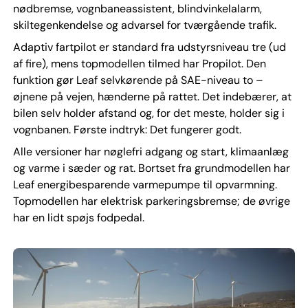
nødbremse, vognbaneassistent, blindvinkelalarm,
skiltegenkendelse og advarsel for tværgående trafik.
Adaptiv fartpilot er standard fra udstyrsniveau tre (ud
af fire), mens topmodellen tilmed har Propilot. Den
funktion gør Leaf selvkørende på SAE-niveau to –
øjnene på vejen, hænderne på rattet. Det indebærer, at
bilen selv holder afstand og, for det meste, holder sig i
vognbanen. Første indtryk: Det fungerer godt.
Alle versioner har nøglefri adgang og start, klimaanlæg
og varme i sæder og rat. Bortset fra grundmodellen har
Leaf energibesparende varmepumpe til opvarmning.
Topmodellen har elektrisk parkeringsbremse; de øvrige
har en lidt spøjs fodpedal.