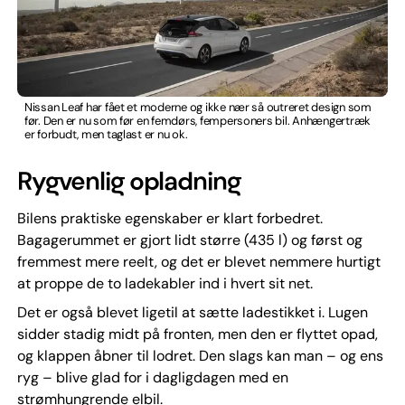
Nissan Leaf har fået et moderne og ikke nær så outreret design som
før. Den er nu som før en femdørs, fempersoners bil. Anhængertræk
er forbudt, men taglast er nu ok.
Rygvenlig opladning
Bilens praktiske egenskaber er klart forbedret.
Bagagerummet er gjort lidt større (435 l) og først og
fremmest mere reelt, og det er blevet nemmere hurtigt
at proppe de to ladekabler ind i hvert sit net.
Det er også blevet ligetil at sætte ladestikket i. Lugen
sidder stadig midt på fronten, men den er flyttet opad,
og klappen åbner til lodret. Den slags kan man – og ens
ryg – blive glad for i dagligdagen med en
strømhungrende elbil.