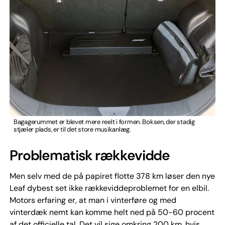
Bagagerummet er blevet mere reelt i formen. Boksen, der stadig
stjæler plads, er til det store musikanlæg.
Problematisk rækkevidde
Men selv med de på papiret flotte 378 km løser den nye
Leaf dybest set ikke rækkeviddeproblemet for en elbil.
Motors erfaring er, at man i vinterføre og med
vinterdæk nemt kan komme helt ned på 50-60 procent
af det officielle tal. Det vil sige omkring 200 km, hvis