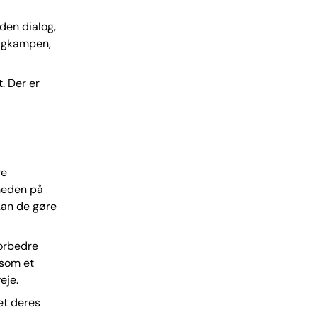
 den dialog,
algkampen,
. Der er
re
gheden på
 kan de gøre
forbedre
 som et
eje.
et deres