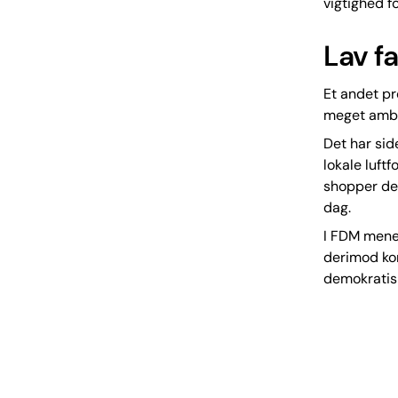
vigtighed fo
Lav fa
Et andet pr
meget ambit
Det har sid
lokale luft
shopper de 
dag.
I FDM mener
derimod kom
demokratisk