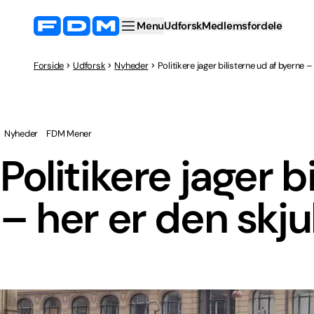
Menu
Udforsk
Medlemsfordele
Forside
Udforsk
Nyheder
Politikere jager bilisterne ud af byerne 
Nyheder
FDM Mener
Politikere jager b
– her er den skj