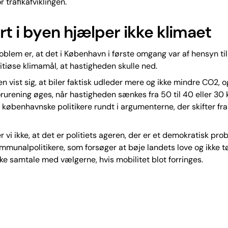
r trafikafviklingen.
rt i byen hjælper ikke klimaet
oblem er, at det i København i første omgang var af hensyn ti
iøse klimamål, at hastigheden skulle ned.
en vist sig, at biler faktisk udleder mere og ikke mindre CO2, 
forurening øges, når hastigheden sænkes fra 50 til 40 eller 30 
københavnske politikere rundt i argumenterne, der skifter fra 
 vi ikke, at det er politiets ageren, der er et demokratisk pro
munalpolitikere, som forsøger at bøje landets love og ikke t
e samtale med vælgerne, hvis mobilitet blot forringes.