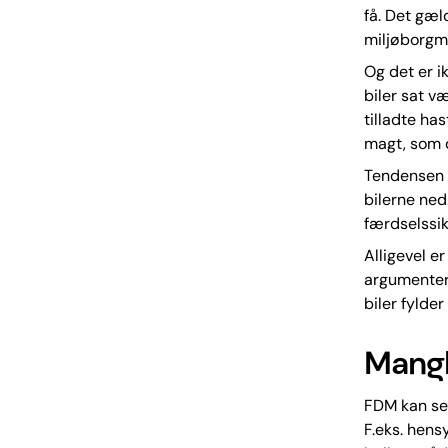
få. Det gæl
miljøborgme
Og det er i
biler sat v
tilladte ha
magt, som d
Tendensen e
bilerne ned.
færdselssi
Alligevel e
argumenter 
biler fylder
Mangl
FDM kan se 
F.eks. hens