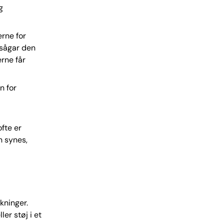
g
erne for
 sågar den
erne får
n for
fte er
n synes,
kninger.
er støj i et