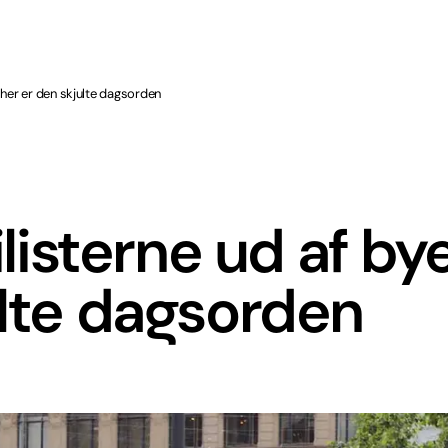
– her er den skjulte dagsorden
ilisterne ud af by
ulte dagsorden