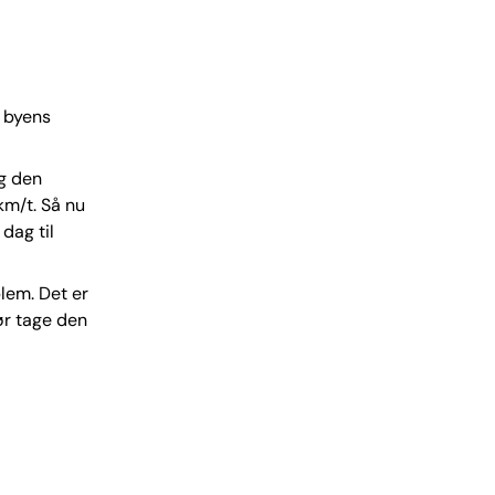
l byens
og den
km/t. Så nu
dag til
blem. Det er
ør tage den