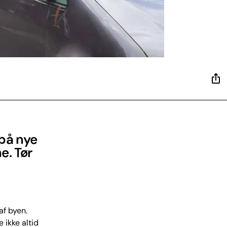
 på nye
e. Tør
af byen.
 ikke altid