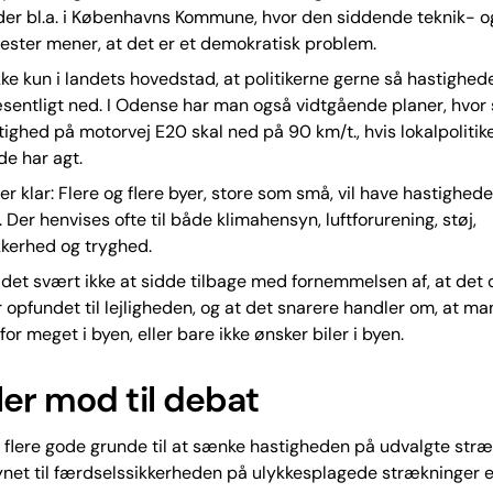
der bl.a. i Københavns Kommune, hvor den siddende teknik- o
ster mener, at det er et demokratisk problem.
kke kun i landets hovedstad, at politikerne gerne så hastighed
æsentligt ned. I Odense har man også vidtgående planer, hvor
stighed på motorvej E20 skal ned på 90 km/t., hvis lokalpolitik
e har agt.
r klar: Flere og flere byer, store som små, vil have hastighede
 Der henvises ofte til både klimahensyn, luftforurening, støj,
kkerhed og tryghed.
r det svært ikke at sidde tilbage med fornemmelsen af, at det o
opfundet til lejligheden, og at det snarere handler om, at ma
 for meget i byen, eller bare ikke ønsker biler i byen.
er mod til debat
flere gode grunde til at sænke hastigheden på udvalgte stræ
ynet til færdselssikkerheden på ulykkesplagede strækninger ell