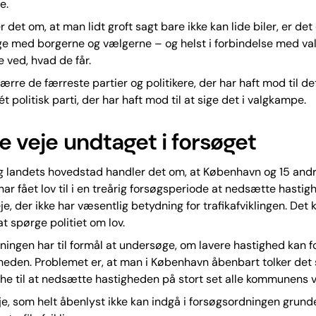
e.
 det om, at man lidt groft sagt bare ikke kan lide biler, er det
e med borgerne og vælgerne – og helst i forbindelse med v
 ved, hvad de får.
ærre de færreste partier og politikere, der har haft mod til det
ét politisk parti, der har haft mod til at sige det i valgkampe.
e veje undtaget i forsøget
g landets hovedstad handler det om, at København og 15 and
r fået lov til i en treårig forsøgsperiode at nedsætte hasti
je, der ikke har væsentlig betydning for trafikafviklingen. Det
at spørge politiet om lov.
ingen har til formål at undersøge, om lavere hastighed kan 
rheden. Problemet er, at man i København åbenbart tolker det
he til at nedsætte hastigheden på stort set alle kommunens v
e, som helt åbenlyst ikke kan indgå i forsøgsordningen grund