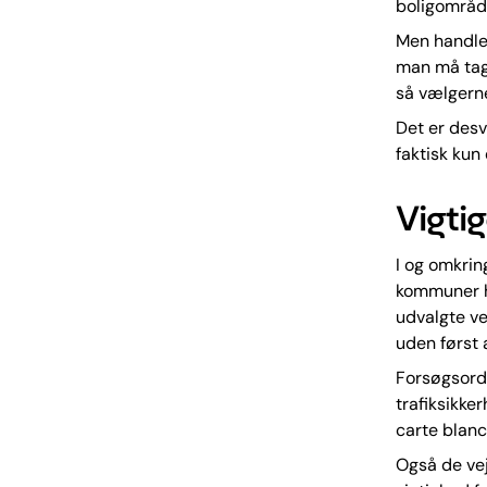
boligområd
Men handler
man må tag
så vælgerne
Det er desv
faktisk kun 
Vigtig
I og omkrin
kommuner ha
udvalgte ve
uden først 
Forsøgsordn
trafiksikke
carte blanc
Også de vej