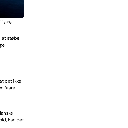
 i gang.
l at støbe
gge
at det ikke
en faste
 danske
old, kan det