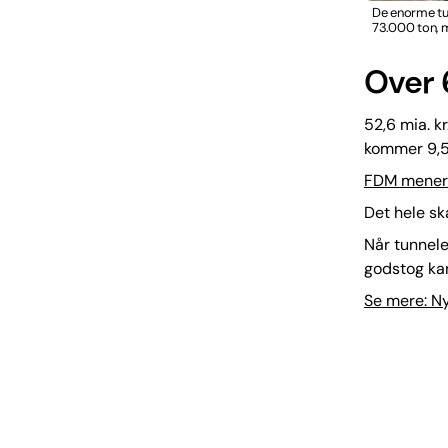
De enorme tu
73.000 ton, m
Over 
52,6 mia. kr
kommer 9,5 
FDM mener:
Det hele sk
Når tunnele
godstog kan
Se mere: Ny