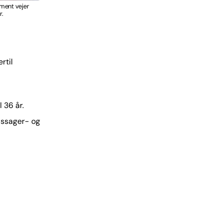
ment vejer
r.
rtil
 36 år.
passager- og