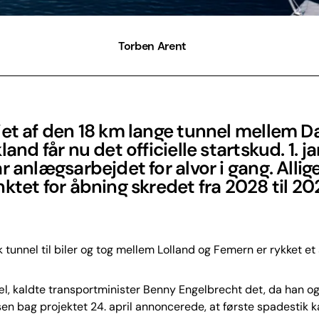
Torben Arent
iet af den 18 km lange tunnel mellem 
land får nu det officielle startskud. 1. j
r anlægsarbejdet for alvor i gang. Allige
ktet for åbning skredet fra 2028 til 20
k tunnel til biler og tog mellem Lolland og Femern er rykket et 
l, kaldte transportminister Benny Engelbrecht det, da han o
sen bag projektet 24. april annoncerede, at første spadestik k