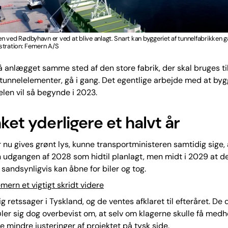
 ved Rødbyhavn er ved at blive anlagt. Snart kan byggeriet af tunnelfabrikken gå
stration: Femern A/S
 anlægget samme sted af den store fabrik, der skal bruges ti
unnelelementer, gå i gang. Det egentlige arbejde med at by
len vil så begynde i 2023.
ket yderligere et halvt år
 nu gives grønt lys, kunne transportministeren samtidig sige, 
n udgangen af 2028 som hidtil planlagt, men midt i 2029 at d
 sandsynligvis kan åbne for biler og tog.
mern et vigtigt skridt videre
ig retssager i Tyskland, og de ventes afklaret til efteråret. De
føler sig dog overbevist om, at selv om klagerne skulle få medh
e mindre justeringer af projektet på tysk side.