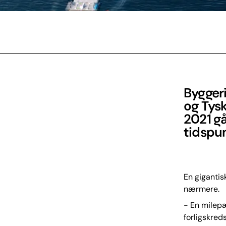
Bygger
og Tysk
2021 gå
tidspun
En gigantis
nærmere.
- En milepæ
forligskred