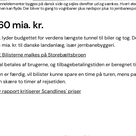
nnelelementer bygges på dansk side og sejles derefter ud og sænkes. Hvert ele
en kan flyde. Der bliver to gang to vognbaner plus nødspor plus to jernbanespo
60 mia. kr.
. lyder budgettet for verdens længste tunnel til biler og tog. De
mia. kr. til danske landanlæg, især jernbanebyggeri.
 Bilisterne malkes på Storebæltsbroen
al betales af brugerne, og tilbagebetalingstiden er beregnet til
n er færdig, vil bilister kunne spare en time på turen, mens 
 skære to timer af rejsetiden.
 rapport kritiserer Scandlines' priser