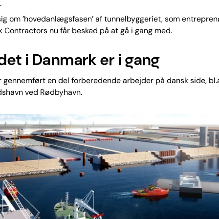
.
sig om ’hovedanlægsfasen’ af tunnelbyggeriet, som entrepre
 Contractors nu får besked på at gå i gang med.
det i Danmark er i gang
er gennemført en del forberedende arbejder på dansk side, bl
jdshavn ved Rødbyhavn.