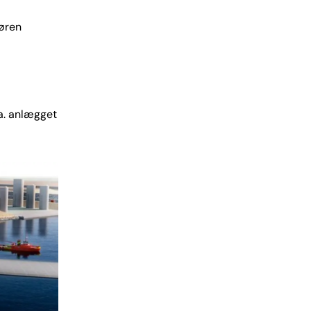
nøren
.a. anlægget