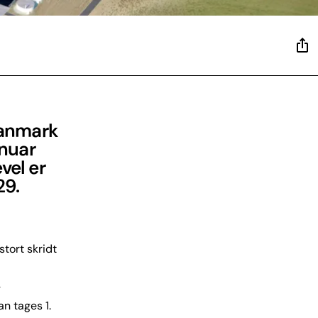
Danmark
anuar
vel er
29.
stort skridt
g
an tages 1.