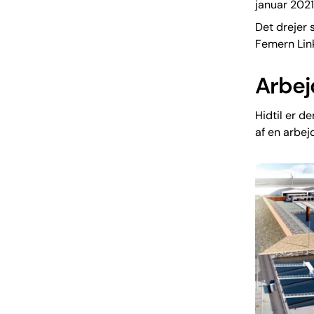
januar 2021
Det drejer 
Femern Link
Arbej
Hidtil er d
af en arbe