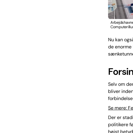
Arbejdshavnen
Computerillu
Nu kan også
de enorme t
sænketunne
Forsin
Selv om der
bliver inde
forbindelse
Se mere: Fe
Der er stad
politikere 
højst betyd