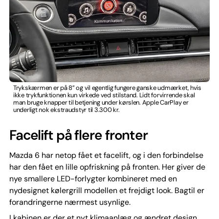
Trykskærmen er på 8” og vil egentlig fungere ganske udmærket, hvis
ikke trykfunktionen kun virkede ved stilstand. Lidt forvirrende skal
man bruge knapper til betjening under kørslen. Apple CarPlay er
underligt nok ekstraudstyr til 3.300 kr.
Facelift på flere fronter
Mazda 6 har netop fået et facelift, og i den forbindelse
har den fået en lille opfriskning på fronten. Her giver de
nye smallere LED-forlygter kombineret med en
nydesignet kølergrill modellen et frejdigt look. Bagtil er
forandringerne nærmest usynlige.
I kabinen er der et nyt klimaanlæg og ændret design