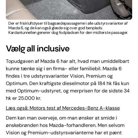
Der er friskluftdyser til bagsædepassagerne i alle udstyrsvarianter af
Mazda 6, og de kan også glæde sig over god benplads.
Kardantunnellen generer dog fodpladsen for den midterste passager.
Vælg all inclusive
Topudgaven af Mazda 6 har alt, hvad man umiddelbart
kunne tænke sig i en firma- eller familiebil. Mazda 6
findes i tre udstyrsvarianter Vision, Premium og
Optimum. Den kraftigste dieselmotor på 184 hk fås kun
med Optimum-udstyret, og merprisen for de sidste 34
hk er 25.000 kr.
Læs også: Motors test af Mercedes-Benz A-klasse
Dem kan man overveje, om man ønsker at smide i
ønskebrønden hos Mazda-forhandleren. Men selvom
Vision og Premium-udstyrsvarianterne har et pænt