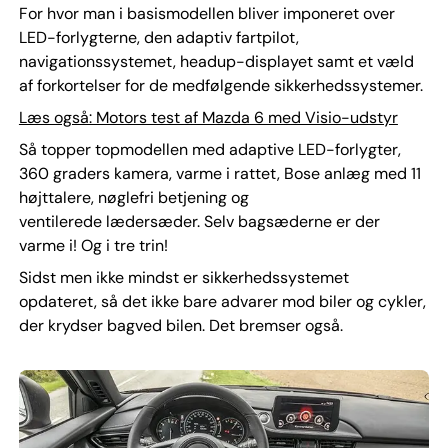
For hvor man i basismodellen bliver imponeret over
LED-forlygterne, den adaptiv fartpilot,
navigationssystemet, headup-displayet samt et væld
af forkortelser for de medfølgende sikkerhedssystemer.
Læs også: Motors test af Mazda 6 med Visio-udstyr
Så topper topmodellen med adaptive LED-forlygter,
360 graders kamera, varme i rattet, Bose anlæg med 11
højttalere, nøglefri betjening og
ventilerede lædersæder. Selv bagsæderne er der
varme i! Og i tre trin!
Sidst men ikke mindst er sikkerhedssystemet
opdateret, så det ikke bare advarer mod biler og cykler,
der krydser bagved bilen. Det bremser også.