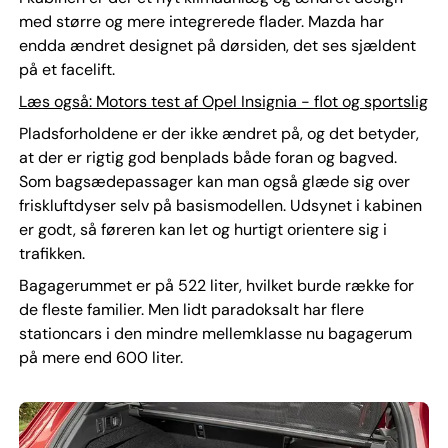
med større og mere integrerede flader. Mazda har
endda ændret designet på dørsiden, det ses sjældent
på et facelift.
Læs også: Motors test af Opel Insignia - flot og sportslig
Pladsforholdene er der ikke ændret på, og det betyder,
at der er rigtig god benplads både foran og bagved.
Som bagsædepassager kan man også glæde sig over
friskluftdyser selv på basismodellen. Udsynet i kabinen
er godt, så føreren kan let og hurtigt orientere sig i
trafikken.
Bagagerummet er på 522 liter, hvilket burde række for
de fleste familier. Men lidt paradoksalt har flere
stationcars i den mindre mellemklasse nu bagagerum
på mere end 600 liter.