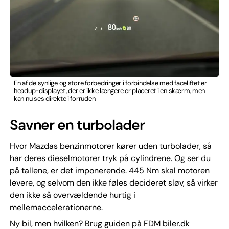
En af de synlige og store forbedringer i forbindelse med faceliftet er
headup-displayet, der er ikke længere er placeret i en skærm, men
kan nu ses direkte i forruden.
Savner en turbolader
Hvor Mazdas benzinmotorer kører uden turbolader, så
har deres dieselmotorer tryk på cylindrene. Og ser du
på tallene, er det imponerende. 445 Nm skal motoren
levere, og selvom den ikke føles decideret sløv, så virker
den ikke så overvældende hurtig i
mellemaccelerationerne.
Ny bil, men hvilken? Brug guiden på FDM biler.dk