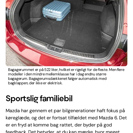
Bagagerummet er på 522 liter, hvilket er rigeligt for de fleste. Men flere
modeller i den mindre mellemklasse har i dag endnu større
bagagerum. Bagagerumsdækkenet følger automatisk med
bagklappen, der ikke er elektrisk.
Sportslig familiebil
Mazda har gennem et par bilgenerationer haft fokus på
køreglæde, og det er fortsat tilfældet med Mazda 6. Det
er en fryd at komme bag rattet, der byder på god
feedback. Det betyder, at du kan mærke, hvor meget