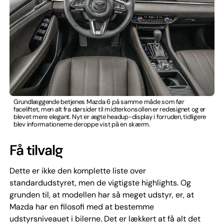
Grundlæggende betjenes Mazda 6 på samme måde som før
faceliftet, men alt fra dørsider til midterkonsollen er redesignet og er
blevet mere elegant. Nyt er ægte headup-display i forruden, tidligere
blev informationerne deroppe vist på en skærm.
Få tilvalg
Dette er ikke den komplette liste over
standardudstyret, men de vigtigste highlights. Og
grunden til, at modellen har så meget udstyr, er, at
Mazda har en filosofi med at bestemme
udstyrsniveauet i bilerne. Det er lækkert at få alt det