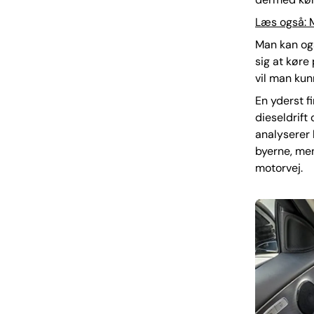
Læs også: M
Man kan ogs
sig at køre
vil man kun
En yderst f
dieseldrift
analyserer 
byerne, men
motorvej.