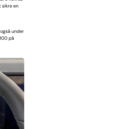
t sikre en
r også under
 100 på