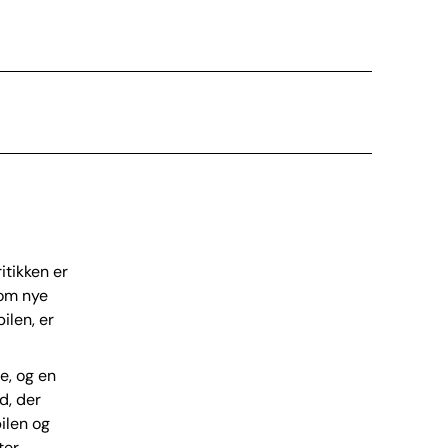
itikken er
 om nye
ilen, er
e, og en
d, der
ilen og
er.