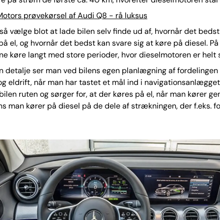
otors prøvekørsel af Audi Q8 - rå luksus
å vælge blot at lade bilen selv finde ud af, hvornår det beds
 på el, og hvornår det bedst kan svare sig at køre på diesel. 
ne køre langt med store perioder, hvor dieselmotoren er helt s
in detalje ser man ved bilens egen planlægning af fordelinge
 og eldrift, når man har tastet et mål ind i navigationsanlægget
bilen ruten og sørger for, at der køres på el, når man kører g
s man kører på diesel på de dele af strækningen, der f.eks. f