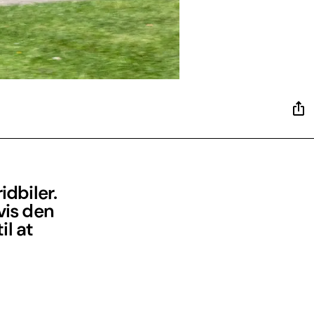
idbiler.
vis den
il at