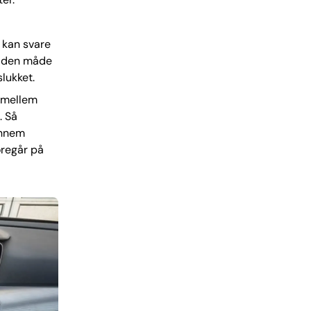
t kan svare
På den måde
lukket.
n mellem
. Så
ennem
oregår på