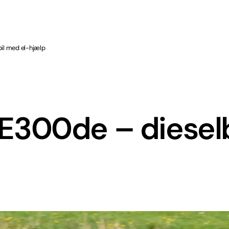
il med el-hjælp
300de – dieselb