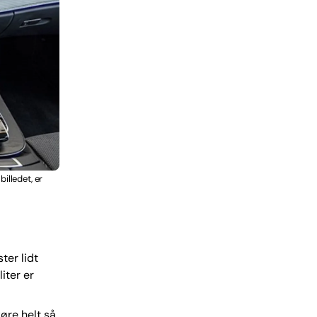
illedet, er
ter lidt
iter er
øre helt så