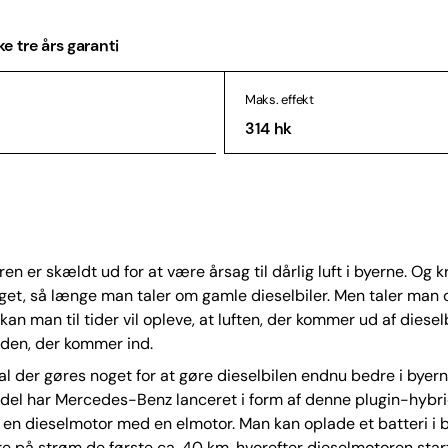
e tre års garanti
Maks. effekt
314 hk
n er skældt ud for at være årsag til dårlig luft i byerne. Og kr
iget, så længe man taler om gamle dieselbiler. Men taler man
 kan man til tider vil opleve, at luften, der kommer ud af dieselb
 den, der kommer ind.
kal der gøres noget for at gøre dieselbilen endnu bedre i byern
del har Mercedes-Benz lanceret i form af denne plugin-hybri
en dieselmotor med en elmotor. Man kan oplade et batteri i b
 på strøm de første ca. 40 km, hvorefter dieselmotoren start