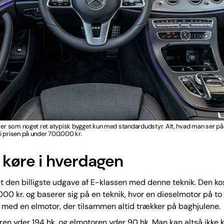
 er som noget ret atypisk bygget kun med standardudstyr. Alt, hvad man ser på b
 prisen på under 700.000 kr.
t køre i hverdagen
et den billigste udgave af E-klassen med denne teknik. Den kos
00 kr. og baserer sig på en teknik, hvor en dieselmotor på to l
med en elmotor, der tilsammen altid trækker på baghjulene.
en yder 194 hk, og elmotoren yder 90 hk. Man kan altså ikke k