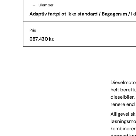
Ulemper
Adaptiv fartpilot ikke standard / Bagagerum / Ikk
Pris
687.430 kr.
Dieselmotore
helt berett
dieselbiler,
renere end
Alligevel s
løsningsmo
kombinerer 
dermed køre