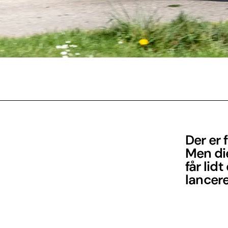
Der er 
Men die
får lid
lancere