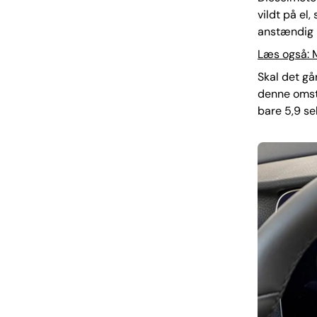
vildt på el,
anstændig k
Læs også: 
Skal det gå
denne omst
bare 5,9 se