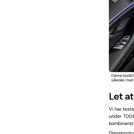
Denne testbil
således med i
Let a
Vi har test
under 700.0
kombineret 
Dieselmotor