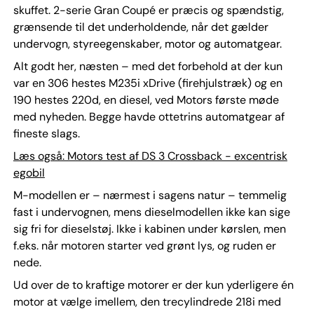
skuffet. 2-serie Gran Coupé er præcis og spændstig,
grænsende til det underholdende, når det gælder
undervogn, styreegenskaber, motor og automatgear.
Alt godt her, næsten – med det forbehold at der kun
var en 306 hestes M235i xDrive (firehjulstræk) og en
190 hestes 220d, en diesel, ved Motors første møde
med nyheden. Begge havde ottetrins automatgear af
fineste slags.
Læs også: Motors test af DS 3 Crossback - excentrisk
egobil
M-modellen er – nærmest i sagens natur – temmelig
fast i undervognen, mens dieselmodellen ikke kan sige
sig fri for dieselstøj. Ikke i kabinen under kørslen, men
f.eks. når motoren starter ved grønt lys, og ruden er
nede.
Ud over de to kraftige motorer er der kun yderligere én
motor at vælge imellem, den trecylindrede 218i med