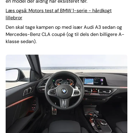
en model der aldrig har eksisteret før.
Læs også: Motors test af BMW 1-serie - hårdkogt
lillebror
Den skal tage kampen op med især Audi A3 sedan og
Mercedes-Benz CLA coupé (og til dels den billigere A-
klasse sedan).