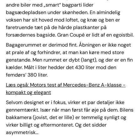
andre biler med „smart“ bagparti lider
bagsædepladsen under skønheden. En almindelig
voksen har sit hoved mod loftet, og knæ og ben er
faretruende tæt på de hårde plastkanter på
forsædernes bagside. Gran Coupé er lidt af en egoistbil.
Bagagerummet er derimod fint. Åbningen er ikke noget
at prale af og forhindrer, at man kan køre med store
genstande. Men rummet er dybt (langt), og der er en fin
kælder. Målt i liter hedder det 430 liter mod den
femdørs’ 380 liter.
Læs også: Motors test af Mercedes-Benz A-klasse -
kompakt og elegant
Selvom designet er i fokus, virker et par detaljer ikke
gennemtænkt. Især når man først får øje på dem. Bilens
bakkamera (jovist, det er lille) er temmelig synligt og
virker billigt og eftermonteret. Og det sidder
asymmetrisk…