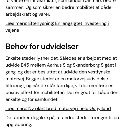
forvente en infrastruktur, som binder Danmark bedre
sammen. Og som sikrer en bedre mobilitet af både
arbejdskraft og varer.
Læs mere: Efterlysning: En langsigtet investering i
vejene
Behov for udvidelser
Enkelte steder lysner det. Således er arbejdet med at
udvide E45 mellem Aarhus S og Skanderborg S gået i
gang, og det er besluttet at udvide den vestfynske
motorvej. Begge steder er en motorvejsudvidelse
tiltrængt, og når de står færdige, vil det medføre en
positiv effekt for mobiliteten. Det er godt for både den
enkelte og for samfundet.
Læs mere: Ny plan: bred motorvej i hele Østjylland
Det ændrer dog ikke på, at andre steder trænger til en
opgradering.